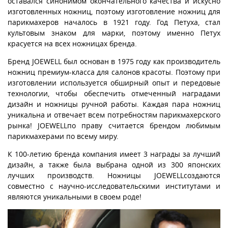
оставался синонимом окончательного качества и искусно
изготовленных ножниц, поэтому изготовление ножниц для
парикмахеров началось в 1921 году. Год Петуха, стал
культовым знаком для марки, поэтому именно Петух
красуется на всех ножницах бренда.
Бренд JOEWELL был основан в 1975 году как производитель
ножниц премиум-класса для салонов красоты. Поэтому при
изготовлении используется обширный опыт и передовые
технологии, чтобы обеспечить отмеченный наградами
дизайн и ножницы ручной работы. Каждая пара ножниц
уникальна и отвечает всем потребностям парикмахерского
рынка! JOEWELLпо праву считается брендом любимым
парикмахерами по всему миру.
К 100-летию бренда компания имеет 3 награды за лучший
дизайн, а также была выбрана одной из 300 японских
лучших производств. Ножницы JOEWELLсоздаются
совместно с научно-исследовательскими институтами и
являются уникальными в своем роде!