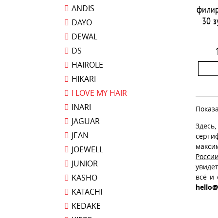
ANDIS
филир
30 
DAYO
DEWAL
DS
HAIROLE
HIKARI
I LOVE MY HAIR
INARI
Показа
JAGUAR
Здесь
JEAN
серти
макси
JOEWELL
Росси
JUNIOR
увиде
KASHO
всё и
hello@
KATACHI
KEDAKE