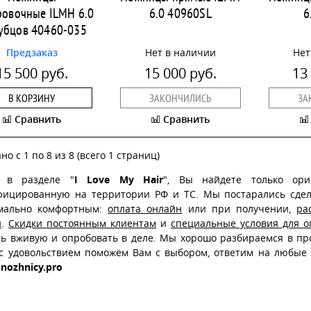
овочные ILMH 6.0
6.0 40960SL
6
зубцов 40460-035
Предзаказ
Нет в наличии
Нет
15 500 руб.
15 000 руб.
13
В КОРЗИНУ
ЗАКОНЧИЛИСЬ
ЗА
Сравнить
Сравнить
но с 1 по 8 из 8 (всего 1 страниц)
, в разделе "
I Love My Hair
", Вы найдете только ори
фицированную на территории РФ и ТС. Мы постарались сдела
мально комфортным:
оплата онлайн
или при получении,
ра
и
.
Скидки постоянным клиентам
и
специальные условия для о
ть вживую и опробовать в деле. Мы хорошо разбираемся в пр
 с удовольствием поможем Вам с выбором, ответим на любые
nozhnicy.pro