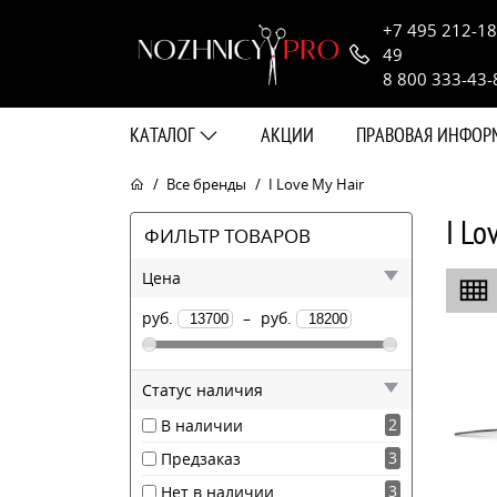
+7 495 212-18
49
8 800 333-43-
КАТАЛОГ
АКЦИИ
ПРАВОВАЯ ИНФО
Все бренды
I Love My Hair
I Lo
ФИЛЬТР ТОВАРОВ
Цена
руб.
–
руб.
Статус наличия
2
В наличии
3
Предзаказ
3
Нет в наличии