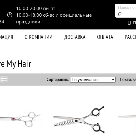
-
10:00-20:00 пн-пт
10:00-18:00 сб-вс и официальные
84
праздники
П
РМАЦИЯ
О КОМПАНИИ
ДОСТАВКА
ОПЛАТА
РАС
ve My Hair
Сортировать:
Показыва