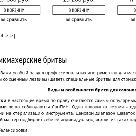
В КОРЗИНУ
В КОРЗИНУ
В
Сравнить
Сравнить
4
>
>|
икмахерские бритвы
 Вами особый раздел профессиональных инструментов для мас
 со сменным лезвием (шавет), специальные бритвы для стрижк
Виды и особенности бритв для салоно
тки
в настоящее время по праву считаются самым популярным 
ами легко соблюдаются СанПиН. Одна половинка лезвия – оди
ни на стерилизацию инструмента. Ценовой диапазон шаветок в
 мастер подбирает себе её индивидуально, исходя из таких па
балансировка;