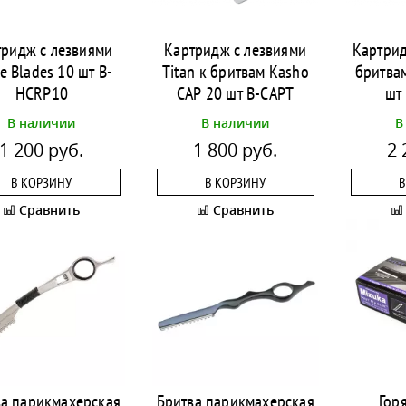
тридж с лезвиями
Картридж с лезвиями
Картрид
e Blades 10 шт B-
Titan к бритвам Kasho
бритва
HCRP10
CAP 20 шт B-CAPT
шт
В наличии
В наличии
В
1 200 руб.
1 800 руб.
2 
В КОРЗИНУ
В КОРЗИНУ
В
Сравнить
Сравнить
ва парикмахерская
Бритва парикмахерская
Гор