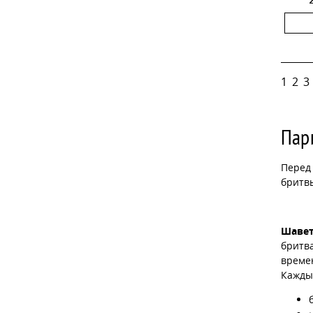
1
2
3
Пар
Перед
бритвы
Шаве
бритв
време
Каждый