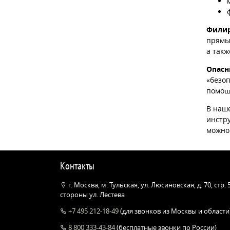
Фили
прямы
а такж
Опас
«безо
помощи
В наш
инстру
можно
Контакты
г. Москва, м. Тульская, ул. Люсиновская, д. 70, стр.
стороны ул. Лестева
+7 495 212-18-49
(для звонков из Москвы и области
8 800 333-43-84
(бесплатные звонки по России)