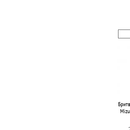
Брит
Mizu