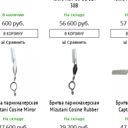
38B
В наличии
На складе
Н
600 руб.
56 600 руб.
57
В КОРЗИНУ
В КОРЗИНУ
В
Сравнить
Сравнить
ва парикмахерская
Бритва парикмахерская
Бритв
tani Cosine Mirror
Mizutani Cosine Rubber
Capt
На складе
На складе
Н
27 600 руб.
29 200 руб.
47