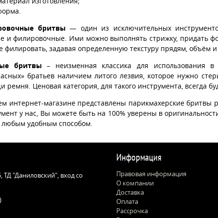
материал изготовления;
форма.
ровочные бритвы
— один из исключительных инструменто
е и филировочные. Ими можно выполнять стрижку, придать форм
е филировать, задавая определенную текстуру прядям, объём и
ные бритвы
– неизменная классика для использования в 
пасных» братьев наличием литого лезвия, которое нужно сте
 ремня. Ценовая категория, для такого инструмента, всегда бу
ем интернет-магазине представлены парикмахерские бритвы р
мент у нас, Вы можете быть на 100% уверены в оригинальности
 любым удобным способом.
Информация
Правовая информация
 5, ТД "Даниловский", вход со
О компании
Доставка
)
Оплата
Рассрочка