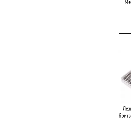
Me
Лез
бритв