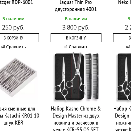
tzger RDP-6001
Jaguar Thin Pro
Neko 
двусторонняя 4001
В наличии
В наличии
В
250 руб.
3 800 руб.
2 
В КОРЗИНУ
В КОРЗИНУ
В
Сравнить
Сравнить
вия сменные для
Набор Kasho Chrome &
Набор K
ы Katachi KR01 10
Design Master из двух
Design 
штук KBR
ножниц и расчесок в
ножниц
чехле KCR-55 OS SET
чехле 