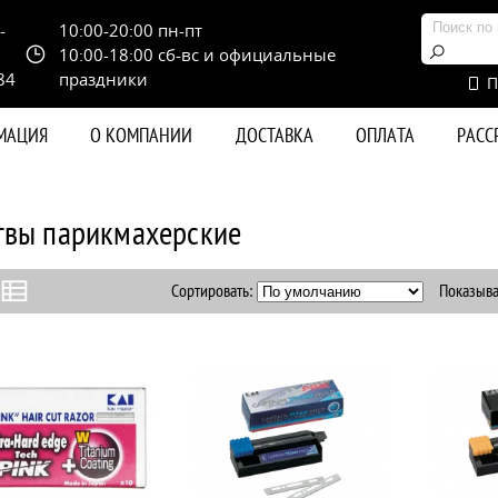
-
10:00-20:00 пн-пт
10:00-18:00 сб-вс и официальные
84
праздники
П
РМАЦИЯ
О КОМПАНИИ
ДОСТАВКА
ОПЛАТА
РАС
твы парикмахерские
Сортировать:
Показыва