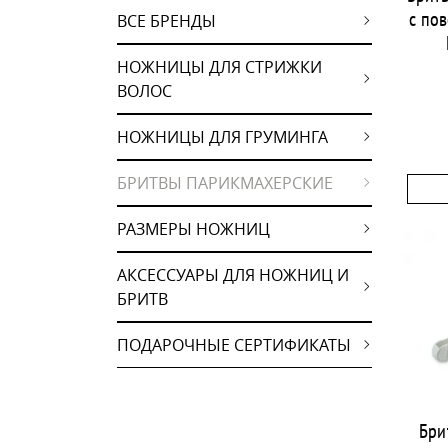
4
2
Ryoto
Южная Корея
с по
ВСЕ БРЕНДЫ
30
2
Suntachi
Япония
1
Takara
НОЖНИЦЫ ДЛЯ СТРИЖКИ
ВОЛОС
НОЖНИЦЫ ДЛЯ ГРУМИНГА
БРИТВЫ ПАРИКМАХЕРСКИЕ
РАЗМЕРЫ НОЖНИЦ
АКСЕССУАРЫ ДЛЯ НОЖНИЦ И
БРИТВ
ПОДАРОЧНЫЕ СЕРТИФИКАТЫ
Бри