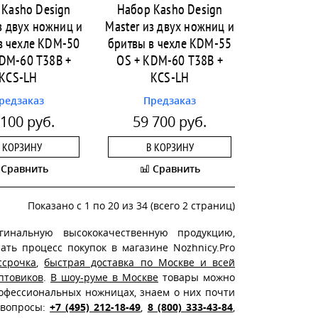
 Kasho Design
Набор Kasho Design
з двух ножниц и
Master из двух ножниц и
в чехле KDM-50
бритвы в чехле KDM-55
KDM-60 T38B +
OS + KDM-60 T38B +
KCS-LH
KCS-LH
редзаказ
Предзаказ
 100 руб.
59 700 руб.
 КОРЗИНУ
В КОРЗИНУ
Сравнить
Сравнить
Показано с 1 по 20 из 34 (всего 2 страниц)
гинальную высококачественную продукцию,
ть процесс покупок в магазине Nozhnicy.Pro
ссрочка
,
быстрая доставка по Москве и всей
птовиков
.
В шоу-руме в Москве
товары можно
офессиональных ножницах, знаем о них почти
 вопросы:
+7 (495) 212-18-49
,
8 (800) 333-43-84
,