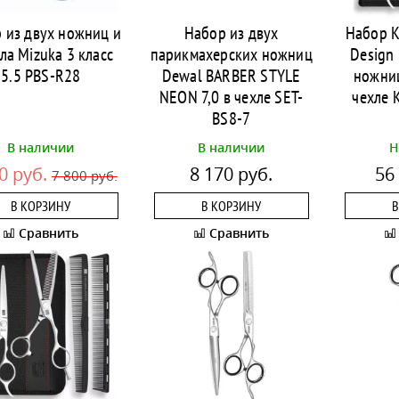
 из двух ножниц и
Набор из двух
Набор K
ла Mizuka 3 класс
парикмахерских ножниц
Design 
5.5 PBS-R28
Dewal BARBER STYLE
ножниц
NEON 7,0 в чехле SET-
чехле 
BS8-7
В наличии
В наличии
Н
0 руб.
8 170 руб.
56
7 800 руб.
В КОРЗИНУ
В КОРЗИНУ
В
Сравнить
Сравнить