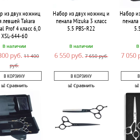
р из двух ножниц
Набор из двух ножниц и
Набор и
я левшей Takara
пенала Mizuka 3 класс
пенала 
al Prof 4 класс 6,0
5.5 PBS-R22
5.
XSL-644-60
В наличии
В наличии
В
300 руб.
6 550 руб.
7 050 
11 400
7 650 руб.
руб.
В КОРЗИНУ
В КОРЗИНУ
В
Сравнить
Сравнить