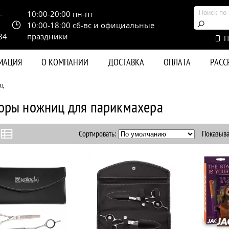
-
10:00-20:00 пн-пт
10:00-18:00 сб-вс и официальные
84
праздники
П
РМАЦИЯ
О КОМПАНИИ
ДОСТАВКА
ОПЛАТА
РАС
ц
оры ножниц для парикмахера
Сортировать:
Показыва