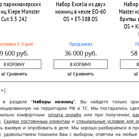
р парикмахерских
Набор Excelia из двух
Набор
иц Kiepe Monster
ножниц в чехле EO-60
Master и
Cut 5.5 242
OS + ET-38B OS
бритвы 
OS + 
оставка 2-3 дня
Предзаказ
П
9 600 руб.
36 000 руб.
58
В КОРЗИНУ
В КОРЗИНУ
В
Сравнить
Сравнить
>|
, в разделе "
Наборы ножниц
", Вы найдете только ори
фицированную на территории РФ и ТС. Мы постарались сдела
мально комфортным:
оплата онлайн
или при получении,
ра
и
.
Скидки постоянным клиентам
и
специальные условия для о
ть вживую и опробовать в деле. Мы хорошо разбираемся в пр
 с удовольствием поможем Вам с выбором, ответим на любые