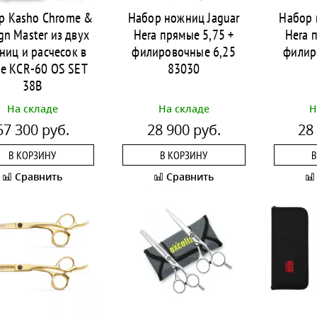
р Kasho Chrome &
Набор ножниц Jaguar
Набор 
gn Master из двух
Hera прямые 5,75 +
Hera 
ниц и расчесок в
филировочные 6,25
филир
ле KCR-60 OS SET
83030
38B
На складе
На складе
Н
57 300 руб.
28 900 руб.
28
В КОРЗИНУ
В КОРЗИНУ
В
Сравнить
Сравнить