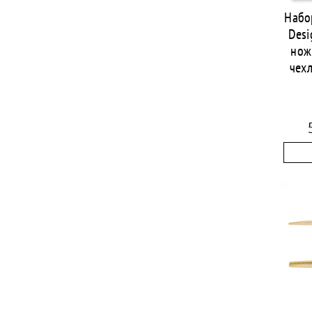
Набо
Desi
нож
чех