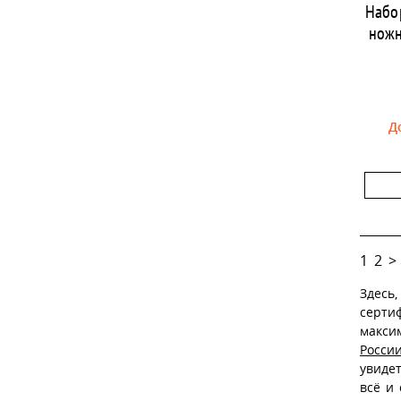
Набо
ножн
Д
1
2
>
Здесь
серти
макси
Росси
увиде
всё и