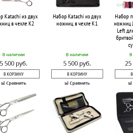
р Katachi из двух
Набор Katachi из двух
Набор п
жниц в чехле K2
ножниц в чехле K1
ножниц J
Left дл
бритвой
с
В наличии
В наличии
В
5 500 руб.
5 500 руб.
25
В КОРЗИНУ
В КОРЗИНУ
В
Сравнить
Сравнить