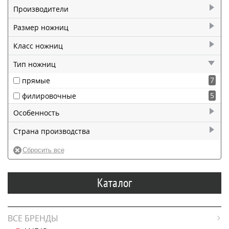
Производители
12
Junior
Размер ножниц
2
5"
Класс ножниц
6
5,5"
12
4
Тип ножниц
2
5,75"
7
прямые
2
6"
5
филировочные
Особенность
3
для левшей
Страна производства
1
черного цвета
12
Китай
Каталог
ВСЕ БРЕНДЫ