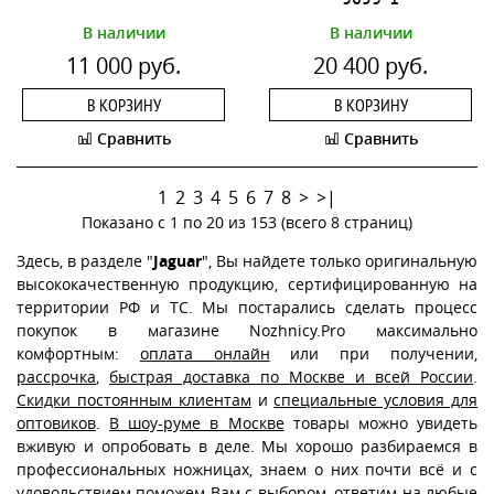
В наличии
В наличии
11 000 руб.
20 400 руб.
В КОРЗИНУ
В КОРЗИНУ
Сравнить
Сравнить
1
2
3
4
5
6
7
8
>
>|
Показано с 1 по 20 из 153 (всего 8 страниц)
Здесь, в разделе "
Jaguar
", Вы найдете только оригинальную
высококачественную продукцию, сертифицированную на
территории РФ и ТС. Мы постарались сделать процесс
покупок в магазине Nozhnicy.Pro максимально
комфортным:
оплата онлайн
или при получении,
рассрочка
,
быстрая доставка по Москве и всей России
.
Скидки постоянным клиентам
и
специальные условия для
оптовиков
.
В шоу-руме в Москве
товары можно увидеть
вживую и опробовать в деле. Мы хорошо разбираемся в
профессиональных ножницах, знаем о них почти всё и с
удовольствием поможем Вам с выбором, ответим на любые