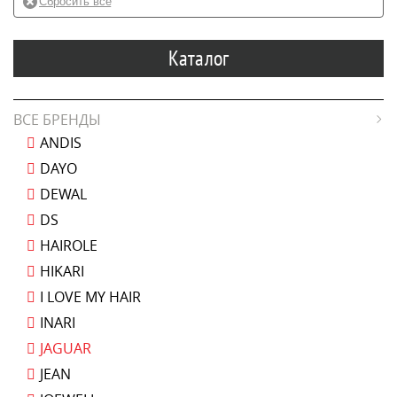
8
для левшей
2
для слайсинга
Каталог
2
матовые
2
розовые
ВСЕ БРЕНДЫ
1
филировочная
ANDIS
1
фиолетовые
DAYO
19
цветные
DEWAL
8
черного цвета
DS
HAIROLE
HIKARI
I LOVE MY HAIR
INARI
JAGUAR
JEAN