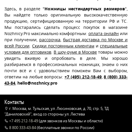
Здесь, в разделе "
Ножницы нестандартных размеров
",
Вы найдете только оригинальную высококачественную
продукцию, сертифицированную на территории РФ и ТС.
Мы постарались сделать процесс покупок в магазине
Nozhnicy.Pro максимально комфортным:
оплата онлайн
или
при получении,
рассрочка
,
быстрая доставка по Москве и
всей России
.
Скидки постоянным клиентам
и
специальные
условия для оптовиков
.
В шоу-руме в Москве
товары можно
увидеть вживую и опробовать в деле. Мы хорошо
разбираемся в профессиональных ножницах, знаем о них
почти всё и с удовольствием поможем Вам с выбором,
ответим на любые вопросы:
+7 (495) 212-18-49
,
8 (800) 333-
43-84
,
hello@nozhnicy.pro
Контакты
г. Москва, м. Тульская, ул. Люсиновская, д. 70, стр. 5, ТД
"Даниловский", вход со стороны ул. Лестева
+7 495 212-18-49
(для звонков из Москвы и области)
8 800 333-43-84
(бесплатные звонки по России)