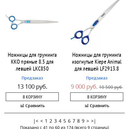
Ножницы для груминга
Ножницы для груминга
KKO прямые 8.5 для
изогнутые Kiepe Animal
левшей LKC850
для левшей LF2913.8
Предзаказ
Предзаказ
13 100 руб.
9 000 руб.
10 500 руб.
В КОРЗИНУ
В КОРЗИНУ
Сравнить
Сравнить
|<
<
1
2
3
4
5
6
7
8
9
>
>|
Показано с 41 по 60 из 174 (всего 9 страниц)