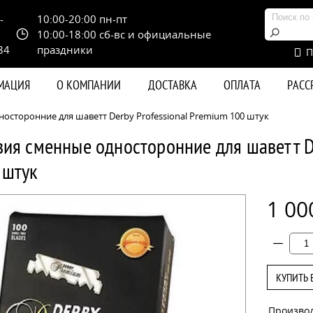
-
10:00-20:00 пн-пт
10:00-18:00 сб-вс и официальные
84
праздники
П
РМАЦИЯ
О КОМПАНИИ
ДОСТАВКА
ОПЛАТА
РАС
осторонние для шаветт Derby Professional Premium 100 штук
вия сменные односторонние для шаветт D
 штук
1 00
КУПИТЬ 
Произво