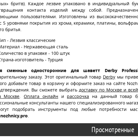
ных» бритв). Каждое лезвие упаковано в индивидуальный бу
твращения контакта изделий между собой. Предназначе
ающими пользователями. Изготовлены из высококачествен
 с 5 уровнями покрытия из хрома, керамики, платины, вольфр
го бритья.
Тип - Лезвия классические
Материал - Нержавеющая сталь
Количество в упаковке - 100 штук
Страна-изготовитель - Турция
ия сменные односторонние для шаветт Derby Profess
арительному заказу. Этот оригинальный товар
Derby
мы привез
ого добавьте товар в корзину и оформите заказ на сайте Nozh
одтверждения. Вы сможете выбрать
доставку по Москве и все
в Москве
.
Оплата онлайн
и
рассрочка
на данный товар бу
ссиональные консультанты нашего специализированного магаз
огут подобрать инструменты под любые потребности ма
nozhnicy.pro
.
Просмотренные