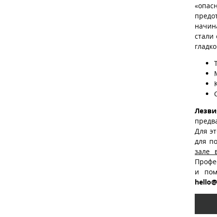
«опас
предо
начин
стали
гладко
Лезв
предв
Для эт
для п
зале 
Профе
и пом
hello@