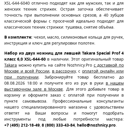
XSL-644-6040 отлично подходят как для мужских, так и для
женских техник стрижек. Острая заточка обеспечивает
точность при выполнении основных срезов, а 40 зубцов
классической формы с просечкой идеально подходят для
классических техник стрижки: тушевка, снятие объёма.
В комплекте:
чехол, масло, силиконовые кольца для ручек,
инструкция и ключ для регулировки полотен.
Набор из двух ножниц для левшей Takara Special Prof 4
класс 6,0 XSL-644-60
в наличии. Этот оригинальный товар
Takara
можно купить на сайте Nozhnicy.Pro
с доставкой по
Москве и всей России
,
в рассрочку
, с
оплатой онлайн или
при получении
. Забронируйте товар бесплатно до
08.08.2026 18:00 и получите его из рук в руки
в нашем
выставочном зале в Москве
. Для этого добавьте товар в
корзину и оформите заказ с оплатой при получении в
пункте самовывоза. Профессиональные консультанты
нашего специализированного магазина с удовольствием
ответят на Ваши вопросы и помогут подобрать
инструменты под любые потребности мастера:
+7 (495) 212-18-49
,
8 (800) 333-43-84
,
hello@nozhnicy.pro
.