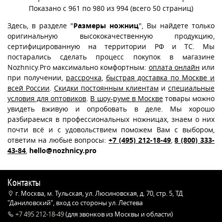
Показано с 961 по 980 из 994 (всего 50 страниц)
Здесь, в разделе "
Размеры ножниц
", Вы найдете только
оригинальную высококачественную продукцию,
сертифицированную на территории РФ и ТС. Мы
постарались сделать процесс покупок в магазине
Nozhnicy.Pro максимально комфортным:
оплата онлайн
или
при получении,
рассрочка
,
быстрая доставка по Москве и
всей России
.
Скидки постоянным клиентам
и
специальные
условия для оптовиков
.
В шоу-руме в Москве
товары можно
увидеть вживую и опробовать в деле. Мы хорошо
разбираемся в профессиональных ножницах, знаем о них
почти всё и с удовольствием поможем Вам с выбором,
ответим на любые вопросы:
+7 (495) 212-18-49
,
8 (800) 333-
43-84
,
hello@nozhnicy.pro
Контакты
г. Москва, м. Тульская, ул. Люсиновская, д. 70, стр. 5, ТД
"Даниловский", вход со стороны ул. Лестева
+7 495 212-18-49
(для звонков из Москвы и области)