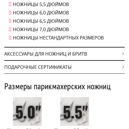
НОЖНИЦЫ 5,5 ДЮЙМОВ
8
Olivia Garden
4
6,8"
НОЖНИЦЫ 6,0 ДЮЙМОВ
17
Ryoto
46
7"
НОЖНИЦЫ 6,5 ДЮЙМОВ
76
Suntachi
1
7,25"
НОЖНИЦЫ 7,0 ДЮЙМОВ
33
Takara
12
7,5"
НОЖНИЦЫ НЕСТАНДАРТНЫХ РАЗМЕРОВ
13
Tayo
11
8"
20
Toni&Guy
2
8,5"
АКСЕССУАРЫ ДЛЯ НОЖНИЦ И БРИТВ
3
9"
ПОДАРОЧНЫЕ СЕРТИФИКАТЫ
1
10"
Размеры парикмахерских ножниц