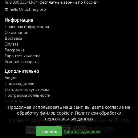
8 800 333-43-84
(бесплатные звонки по России)
hello@nozhnicy.pro
Информация
Правовая информация
О компании
Доставка
Оплата
Рассрочка
Гарантия качества
Условия возврата
Дополнительно
Акции
Производители
Оптовым покупателям
Программа лояльности
Контакты
Карта сайта
Продолжая использовать наш сайт, вы даете согласие на
обработку файлов cookie и
Политикой обработки
персональных данных
Nozhnicy.Pro Профессиональные парикмахерские ножницы
2026
Принять
Узнать подробнее