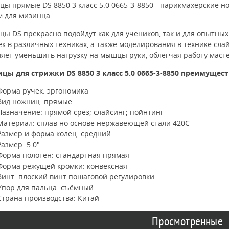
цы прямые DS 8850 3 класс 5.0 0665-3-8850 - парикмахерские
м для мизинца.
ы DS прекрасно подойдут как для учеников, так и для опытны
к в различных техниках, а также моделирования в технике сл
яет уменьшить нагрузку на мышцы руки, облегчая работу маст
цы для стрижки DS 8850 3 класс 5.0 0665-3-8850 преимущест
Форма ручек: эргономика
Вид ножниц: прямые
Назначение: прямой срез; слайсинг; пойнтинг
Материал: сплав но основе нержавеющей стали 420C
Размер и форма колец: средний
Размер: 5.0"
Форма полотен: стандартная прямая
Форма режущей кромки: конвексная
Винт: плоский винт пошаговой регулировки
Упор для пальца: съёмный
Страна производства: Китай
Просмотренные