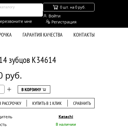
0 шт.
на 0 руб.
Войти
ерезвоните мне
Регистрация
СРОЧКА
ГАРАНТИЯ КАЧЕСТВА
КОНТАКТЫ
 14 зубцов K34614
0 руб.
В КОРЗИНУ
В РАССРОЧКУ
КУПИТЬ В 1 КЛИК
СРАВНИТЬ
дитель
Katachi
сть
В наличии