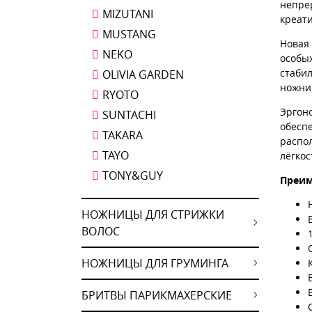
непре
MIZUTANI
креати
MUSTANG
Новая
NEKO
особы
стаби
OLIVIA GARDEN
ножни
RYOTO
Эргон
SUNTACHI
обесп
TAKARA
распо
TAYO
лёгкос
TONY&GUY
Преим
НОЖНИЦЫ ДЛЯ СТРИЖКИ
ВОЛОС
НОЖНИЦЫ ДЛЯ ГРУМИНГА
БРИТВЫ ПАРИКМАХЕРСКИЕ