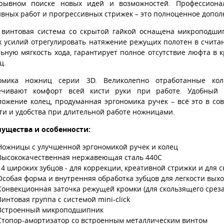
рывном поиске новых идей и возможностей. Профессион
вных работ и прогрессивных стрижек – это полноценное допол
 винтовая система со скрытой гайкой оснащена микроподшипн
х усилий отрегулировать натяжение режущих полотен в счит
льную мягкость хода, гарантирует полное отсутствие люфта в 
ц.
омика ножниц серии 3D. Великолепно отработанные ко
ечивают комфорт всей кисти руки при работе. Удобный
ложение колец, продуманная эргономика ручек – всё это в со
ти и удобства при длительной работе ножницами.
ущества и особенности:
Ножницы с улучшенной эргономикой ручек и колец
Высококачественная нержавеющая сталь 440С
14 широких зубцов - для коррекции, креативной стрижки и для 
Особая форма и внутренняя обработка зубцов для легкости вых
Конвекционная заточка режущей кромки (для скользящего среза
Винтовая группа с системой mini-click
Встроенный микроподшипник
Стопор-амортизатор со встроенным металлическим винтом