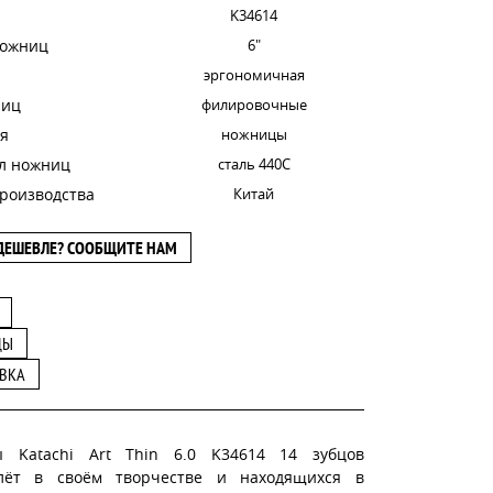
K34614
ножниц
6"
эргономичная
ниц
филировочные
я
ножницы
л ножниц
сталь 440С
роизводства
Китай
ДЕШЕВЛЕ? СООБЩИТЕ НАМ
ЦЫ
ВКА
 Katachi Art Thin 6.0 K34614 14 зубцов
лёт в своём творчестве и находящихся в