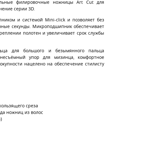
альные филировочные ножницы Art Cut для
нение серии 3D.
иком и системой Mini-click и позволяет без
анные секунды. Микроподшипник обеспечивает
креплении полотен и увеличивает срок службы
льца для большого и безымянного пальца
 несъёмный упор для мизинца, комфортное
вокупности нацелено на обеспечение стилисту
скользящего среза
ода ножниц из волос
)