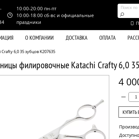
-
10:00-20:00 пн-пт
10:00-18:00 сб-вс и официальные
84
праздники
П
РМАЦИЯ
О КОМПАНИИ
ДОСТАВКА
ОПЛАТА
РАС
rafty 6,0 35 зубцов K207635
ницы филировочные Katachi Crafty 6,0 3
4 00
КУПИТЬ 
Произво
Доступно