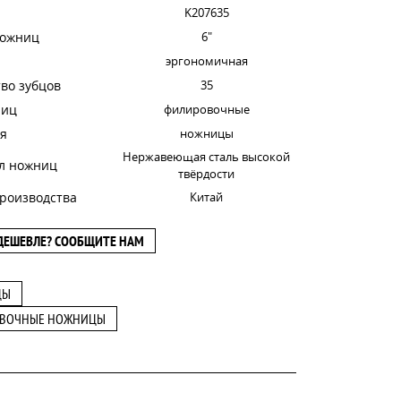
K207635
ножниц
6"
эргономичная
во зубцов
35
ниц
филировочные
я
ножницы
Нержавеющая сталь высокой
л ножниц
твёрдости
роизводства
Китай
ДЕШЕВЛЕ? СООБЩИТЕ НАМ
ЦЫ
ВОЧНЫЕ НОЖНИЦЫ