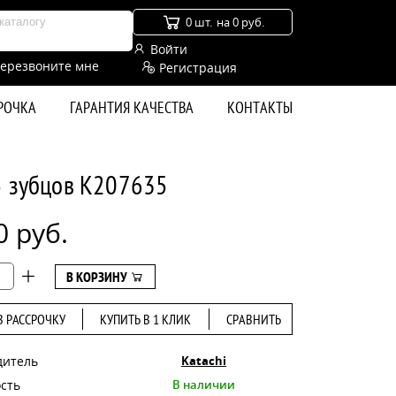
0 шт.
на 0 руб.
Войти
ерезвоните мне
Регистрация
СРОЧКА
ГАРАНТИЯ КАЧЕСТВА
КОНТАКТЫ
5 зубцов K207635
0 руб.
В КОРЗИНУ
В РАССРОЧКУ
КУПИТЬ В 1 КЛИК
СРАВНИТЬ
дитель
Katachi
сть
В наличии