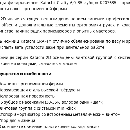
цы филировочные Katachi Crafty 6,0 35 зубцов K207635 - п
овки волос эргономичной формы.
 2D является существенным дополнением линейки профессион
 offset и дополнительные элементы эргономики ручек и кол
инство начинающих парикмахеров и опытных мастеров.
ь ножниц Katachi CRAFTY отлично сбалансирована по весу и 
испытывать усталости даже при длительной работе.
ожницы серии Katachi 2D оснащены винтовой группой с систем
иковыми кольцами, смазочным маслом.
ущества и особенности:
Ножницы эргономичной формы
Нержавеющая сталь высокой твёрдости
Полированная поверхность
35 зубцов с насечками (30-35% волос за один «шаг»)
Винтовая группа с системой mini-click
Стопор-амортизатор со встроенным металлическим винтом
Упор для мизинца
В комплекте съёмные пластиковые кольца, масло.