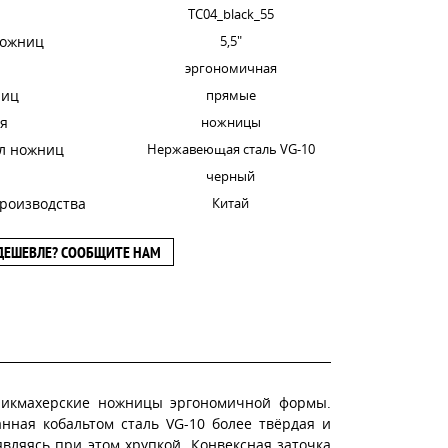
TC04_black_55
ножниц
5,5"
эргономичная
ниц
прямые
я
ножницы
л ножниц
Нержавеющая сталь VG-10
черный
роизводства
Китай
ДЕШЕВЛЕ? СООБЩИТЕ НАМ
рикмахерские ножницы эргономичной формы.
нная кобальтом сталь VG-10 более твёрдая и
являясь при этом хрупкой. Конвексная заточка