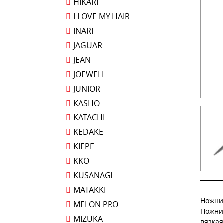
HIKARI
I LOVE MY HAIR
INARI
JAGUAR
JEAN
JOEWELL
JUNIOR
KASHO
KATACHI
KEDAKE
KIEPE
KKO
KUSANAGI
MATAKKI
Ножни
MELON PRO
Ножни
MIZUKA
вязкая