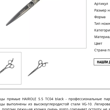
Артикул
Размер 
Форма
Тип нож
Категори
Материа
Цвет
Страна п
НАШЛИ 
цы прямые HAIROLE 5.5 TC04 black - профессиональные па
цы выполнены из высокоуглеродистой стали VG-10. Легирова
, поэтому режущая кромка очень долго сохраняет остроту, не 