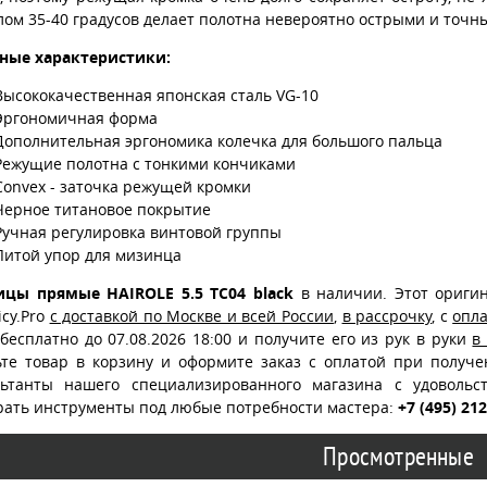
лом 35-40 градусов делает полотна невероятно острыми и точн
ные характеристики:
Высококачественная японская сталь VG-10
Эргономичная форма
Дополнительная эргономика колечка для большого пальца
Режущие полотна с тонкими кончиками
Convex - заточка режущей кромки
Черное титановое покрытие
Ручная регулировка винтовой группы
Литой упор для мизинца
цы прямые HAIROLE 5.5 TC04 black
в наличии. Этот ориги
cy.Pro
с доставкой по Москве и всей России
,
в рассрочку
, с
опл
бесплатно до 07.08.2026 18:00 и получите его из рук в руки
в
ьте товар в корзину и оформите заказ с оплатой при получ
льтанты нашего специализированного магазина с удоволь
рать инструменты под любые потребности мастера:
+7 (495) 21
Просмотренные