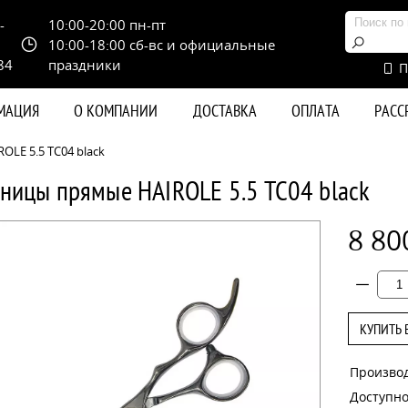
-
10:00-20:00 пн-пт
10:00-18:00 сб-вс и официальные
84
праздники
П
РМАЦИЯ
О КОМПАНИИ
ДОСТАВКА
ОПЛАТА
РАС
LE 5.5 TC04 black
ницы прямые HAIROLE 5.5 TC04 black
8 80
КУПИТЬ 
Произво
Доступно