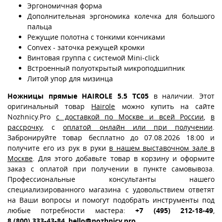
Эргономичная форма
Дополнительная эргономика колечка для большого
пальца
Режущие полотна с тонкими кончиками
Convex - заточка режущей кромки
Винтовая группа с системой Mini-click
Встроенный полуоткрытый микроподшипник
Литой упор для мизинца
Ножницы прямые HAIROLE 5.5 TC05
в наличии. Этот
оригинальный товар
Hairole
можно купить на сайте
Nozhnicy.Pro
с доставкой по Москве и всей России
,
в
рассрочку
, с
оплатой онлайн или при получении
.
Забронируйте товар бесплатно до 07.08.2026 18:00 и
получите его из рук в руки
в нашем выставочном зале в
Москве
. Для этого добавьте товар в корзину и оформите
заказ с оплатой при получении в пункте самовывоза.
Профессиональные консультанты нашего
специализированного магазина с удовольствием ответят
на Ваши вопросы и помогут подобрать инструменты под
любые потребности мастера:
+7 (495) 212-18-49
,
8 (800) 333-43-84
,
hello@nozhnicy.pro
.