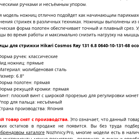
ическими ручками и несъёмным упором.
я модель ножниц отлично подойдет как начинающим парикмахер
нения стрижек в различных техниках. Ножницы выполнены из с
ическая форма полотен обеспечивает точный и плавный срез. 
цы во время работы и максимально снизить нагрузку на мышцы 
цы для стрижки Hikari Cosmos Ray 131 6.8 0640-10-131-68 ос
Форма ручек: классические
Вид ножниц: прямые
Материал: молибденовая сталь
Размер: 6.8"
Форма полотен: прямая
Форма режущей кромки: прямая
Винт: плоский винт с широкой прорезью для регулировки моне
Упор для пальца: несъёмный
Страна производства: Япония
й товар снят с производства.
Это означает, что данный това
ских остатков в продаже не появится. Вы без труда подб
ибрендовом каталоге
Nozhnicy.Pro, многие модели есть в нали
е
инструменты можно посмотреть, подержать в руках и опробо