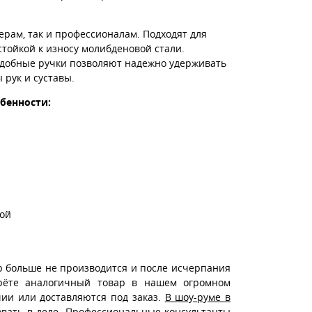
ам, так и профессионалам. Подходят для
тойкой к износу молибденовой стали.
Удобные ручки позволяют надежно удерживать
рук и суставы.
обенности:
той
р больше не производится и после исчерпания
ерёте аналогичный товар в нашем огромном
чии или доставляются под заказ.
В шоу-руме в
вать в деле. Профессиональные консультанты