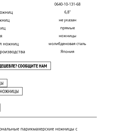
0640-10-131-68
ножниц
6,8"
ожниц
не указан
ниц
прямые
я
ножницы
л ножниц
молибденовая сталь
роизводства
Япония
ДЕШЕВЛЕ? СООБЩИТЕ НАМ
ЦЫ
 НОЖНИЦЫ
сиональные парикмахерские ножницы с