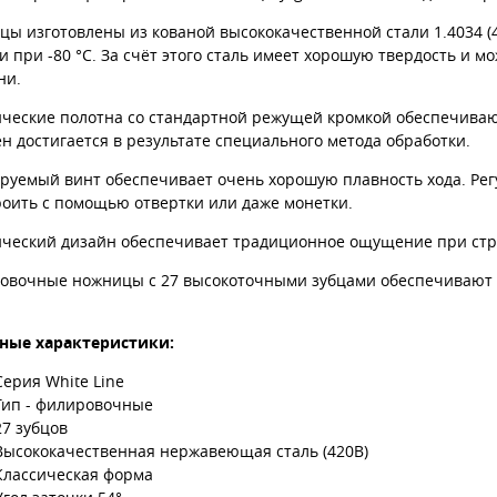
ы изготовлены из кованой высококачественной стали 1.4034 (4
и при -80 °С. За счёт этого сталь имеет хорошую твердость и м
ни.
ические полотна со стандартной режущей кромкой обеспечиваю
н достигается в результате специального метода обработки.
ируемый винт обеспечивает очень хорошую плавность хода. Ре
роить с помощью отвертки или даже монетки.
ический дизайн обеспечивает традиционное ощущение при стр
овочные ножницы с 27 высокоточными зубцами обеспечивают п
ные характеристики:
Серия White Line
Тип - филировочные
27 зубцов
Высококачественная нержавеющая сталь (420B)
Классическая форма