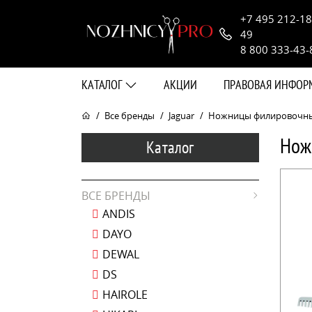
+7 495 212-18
49
8 800 333-43-
КАТАЛОГ
АКЦИИ
ПРАВОВАЯ ИНФО
Все бренды
Jaguar
Ножницы филировочные J
Нож
Каталог
ВСЕ БРЕНДЫ
ANDIS
DAYO
DEWAL
DS
HAIROLE