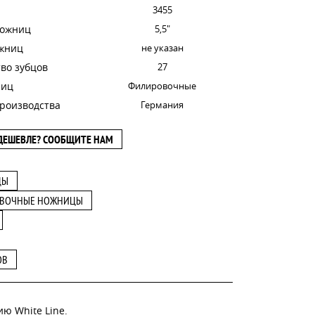
3455
ножниц
5,5"
ожниц
не указан
во зубцов
27
ниц
Филировочные
роизводства
Германия
ДЕШЕВЛЕ? СООБЩИТЕ НАМ
ЦЫ
ВОЧНЫЕ НОЖНИЦЫ
ОВ
ю White Line.