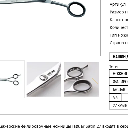
Артикул
Размер 
Класс н
Количест
Тип нож
Страна п
НАШЛИ 
Теги:
НОЖНИ
ФИЛИРО
JAGUAR
5.5
27 ЗУБЦ
ахерские филировочные ножницы Jaguar Satin 27 входят в сери