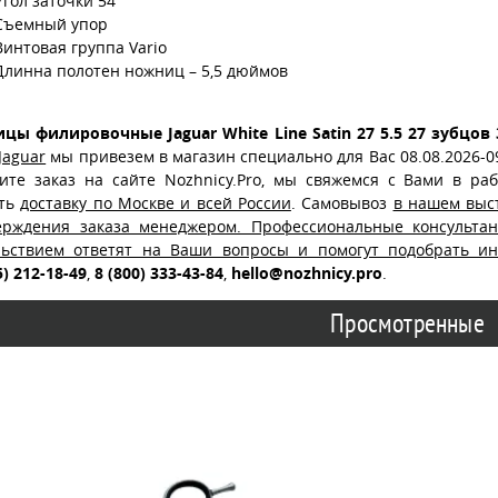
Угол заточки 54°
Съемный упор
Винтовая группа Vario
Длинна полотен ножниц – 5,5 дюймов
цы филировочные Jaguar White Line Satin 27 5.5 27 зубцов 
Jaguar
мы привезем в магазин специально для Вас 08.08.2026-09.
ите заказ на сайте Nozhnicy.Pro, мы свяжемся с Вами в ра
ть
доставку по Москве и всей России
. Самовывоз
в нашем выс
ерждения заказа менеджером. Профессиональные консульта
льствием ответят на Ваши вопросы и помогут подобрать и
5) 212-18-49
,
8 (800) 333-43-84
,
hello@nozhnicy.pro
.
Просмотренные