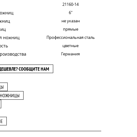
21160-14
ножниц
6"
ожниц
не указан
ниц
прямые
л ножниц
Профессиональная сталь
ость
цветные
роизводства
Германия
ДЕШЕВЛЕ? СООБЩИТЕ НАМ
ЦЫ
 НОЖНИЦЫ
NE