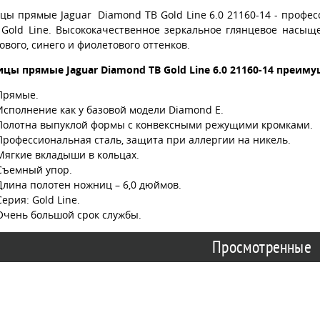
цы прямые Jaguar Diamond TB Gold Line 6.0 21160-14 - проф
 Gold Line. Высококачественное зеркальное глянцевое насыщ
вого, синего и фиолетового оттенков.
цы прямые Jaguar Diamond TB Gold Line 6.0 21160-14 преиму
Прямые.
Исполнение как у базовой модели Diamond E.
Полотна выпуклой формы с конвексными режущими кромками.
Профессиональная сталь, защита при аллергии на никель.
Мягкие вкладыши в кольцах.
Съемный упор.
Длина полотен ножниц – 6,0 дюймов.
Серия: Gold Line.
Очень большой срок службы.
Просмотренные