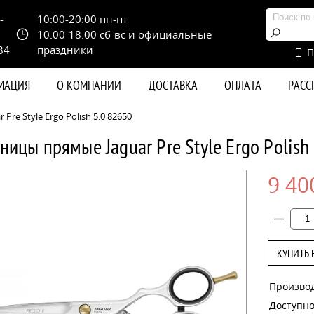
-
10:00-20:00 пн-пт
10:00-18:00 сб-вс и официальные
84
праздники
П
РМАЦИЯ
О КОМПАНИИ
ДОСТАВКА
ОПЛАТА
РАС
re Style Ergo Polish 5.0 82650
ицы прямые Jaguar Pre Style Ergo Polish
9 40
КУПИТЬ 
Произво
Доступно