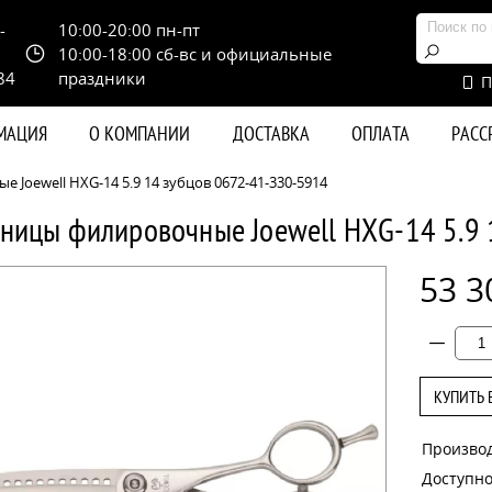
-
10:00-20:00 пн-пт
10:00-18:00 сб-вс и официальные
84
праздники
П
РМАЦИЯ
О КОМПАНИИ
ДОСТАВКА
ОПЛАТА
РАС
Joewell HXG-14 5.9 14 зубцов 0672-41-330-5914
ницы филировочные Joewell HXG-14 5.9
53 3
КУПИТЬ 
Произво
Доступно