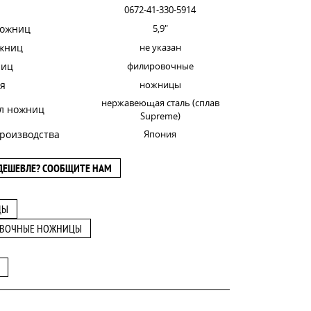
0672-41-330-5914
ножниц
5,9"
ожниц
не указан
ниц
филировочные
я
ножницы
нержавеющая сталь (сплав
л ножниц
Supreme)
роизводства
Япония
ДЕШЕВЛЕ? СООБЩИТЕ НАМ
ЦЫ
ВОЧНЫЕ НОЖНИЦЫ