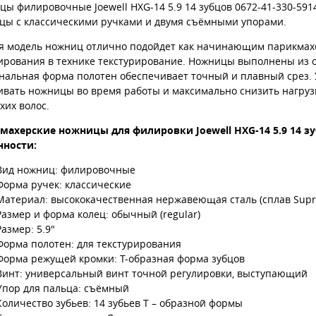
ы филировочные Joewell HXG-14 5.9 14 зубцов 0672-41-330-59
цы с классическими ручками и двумя съёмными упорами.
я модель ножниц отлично подойдет как начинающим парикмахер
ирования в технике текстурирование. Ножницы выполнены из с
нальная форма полотен обеспечивает точный и плавный срез.
вать ножницы во время работы и максимально снизить нагрузк
хих волос.
махерские ножницы для филировки Joewell HXG-14 5.9 14 зу
нности:
Вид ножниц: филировочные
Форма ручек: классические
Материал: высококачественная нержавеющая сталь (сплав Sup
Размер и форма колец: обычный (regular)
Размер: 5.9"
Форма полотен: для текстурирования
Форма режущей кромки: Т-образная форма зубцов
Винт: универсальный винт точной регулировки, выступающий
Упор для пальца: съёмный
Количество зубьев: 14 зубьев Т – образной формы