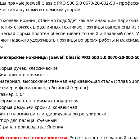
ы прямые Joewell Classic PRO 500 5.0 0670-20-002-50 - профе
ическими ручками и съёмным упором.
я модель ножниц отлично подойдет как начинающим парикмахер
нения стрижек в различных техниках. Ножницы выполнены из с
ическая форма полотен обеспечивает точный и плавный срез. 
ляют надежно удерживать ножницы во время работы и максимал
ы.
махерские ножницы Joewell Classic PRO 500 5.0 0670-20-002-
Форма ручек: классические
Вид ножниц: прямые
Материал: высококачественная нержавеющая сталь (сплав Sup
Размер и форма колец: обычный (regular)
Размер: 5.0"
Форма полотен: прямая стандартная
Форма режущей кромки: конвексная
Винт: плоский винт индивидуальной регулировки
Упор для пальца: съёмный
Страна производства: Япония
й товар снят с производства.
Это означает, что данный това