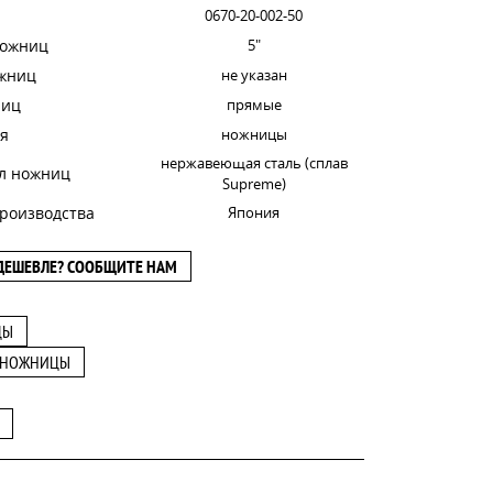
0670-20-002-50
ножниц
5"
ожниц
не указан
ниц
прямые
я
ножницы
нержавеющая сталь (сплав
л ножниц
Supreme)
роизводства
Япония
ДЕШЕВЛЕ? СООБЩИТЕ НАМ
ЦЫ
 НОЖНИЦЫ