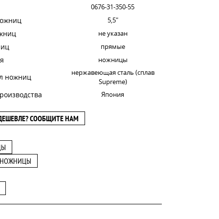
0676-31-350-55
ножниц
5,5"
ожниц
не указан
ниц
прямые
я
ножницы
нержавеющая сталь (сплав
л ножниц
Supreme)
роизводства
Япония
ДЕШЕВЛЕ? СООБЩИТЕ НАМ
ЦЫ
 НОЖНИЦЫ