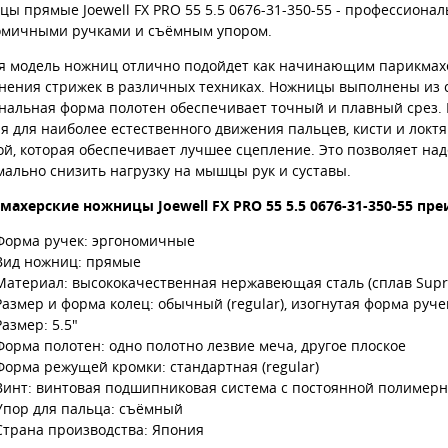
ы прямые Joewell FX PRO 55 5.5 0676-31-350-55 - профессион
омичными ручками и съёмным упором.
я модель ножниц отлично подойдет как начинающим парикмахер
нения стрижек в различных техниках. Ножницы выполнены из с
нальная форма полотен обеспечивает точный и плавный срез.
я для наиболее естественного движения пальцев, кисти и локт
ой, которая обеспечивает лучшее сцепление. Это позволяет на
ально снизить нагрузку на мышцы рук и суставы.
махерские ножницы Joewell FX PRO 55 5.5 0676-31-350-55 пр
Форма ручек: эргономичные
Вид ножниц: прямые
Материал: высококачественная нержавеющая сталь (сплав Sup
Размер и форма колец: обычный (regular), изогнутая форма руче
Размер: 5.5"
Форма полотен: одно полотно лезвие меча, другое плоское
Форма режущей кромки: стандартная (regular)
Винт: винтовая подшипниковая система с постоянной полимерн
Упор для пальца: съёмный
Страна производства: Япония