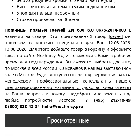
Форма режущей кромки: стандартная (regular)
Винт: винтовая система с сухим подшипником
Упор для пальца: несъёмный
Страна производства: Япония
Ножницы прямые Joewell ZN 600 6.0 0676-2014-600
в
наличии на складе. Этот оригинальный товар
Joewell
мы
привезем в магазин специально для Вас 12.08.2026-
13.08.2026. Для этого добавьте товар в корзину и оформите
заказ на сайте Nozhnicy.Pro, мы свяжемся с Вами в рабочее
время для подтверждения. Вы сможете выбрать
доставку
по Москве и всей России
. Самовывоз
в нашем выставочном
зале в Москве
.
будет доступен после подтверждения заказа
менеджером. Профессиональные консультанты нашего
специализированного магазина с удовольствием ответят
на Ваши вопросы и помогут подобрать инструменты под
любые потребности мастера:
+7 (495) 212-18-49
,
8 (800) 333-43-84
,
hello@nozhnicy.pro
.
Просмотренные