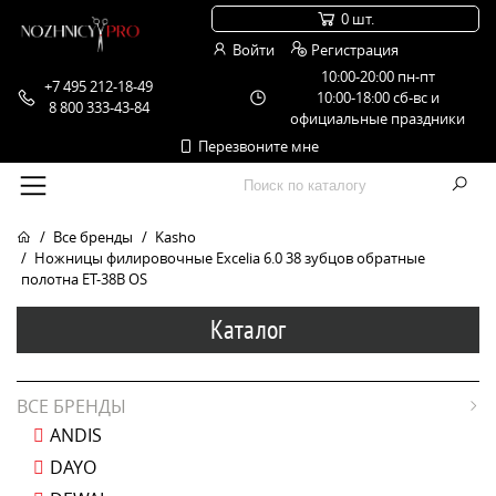
0 шт.
Войти
Регистрация
10:00-20:00 пн-пт
+7 495 212-18-49
10:00-18:00 сб-вс и
8 800 333-43-84
официальные праздники
Перезвоните мне
Все бренды
Kasho
Ножницы филировочные Excelia 6.0 38 зубцов обратные
полотна ET-38B OS
Каталог
ВСЕ БРЕНДЫ
ANDIS
DAYO