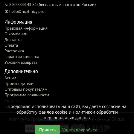
8 800 333-43-84
(бесплатные звонки по России)
hello@nozhnicy.pro
Информация
Правовая информация
О компании
Доставка
Оплата
Рассрочка
Гарантия качества
Условия возврата
Дополнительно
Акции
Производители
Оптовым покупателям
Программа лояльности
Контакты
Карта сайта
Продолжая использовать наш сайт, вы даете согласие на
обработку файлов cookie и
Политикой обработки
персональных данных
Nozhnicy.Pro Профессиональные парикмахерские ножницы
2026
Принять
Узнать подробнее