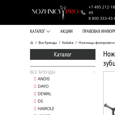
+7 495 212-18
49
8 800 333-43-
КАТАЛОГ
АКЦИИ
ПРАВОВАЯ ИНФО
Все бренды
Kedake
Ножницы филировочные 
Нож
Каталог
зуб
ВСЕ БРЕНДЫ
ANDIS
DAYO
DEWAL
DS
HAIROLE