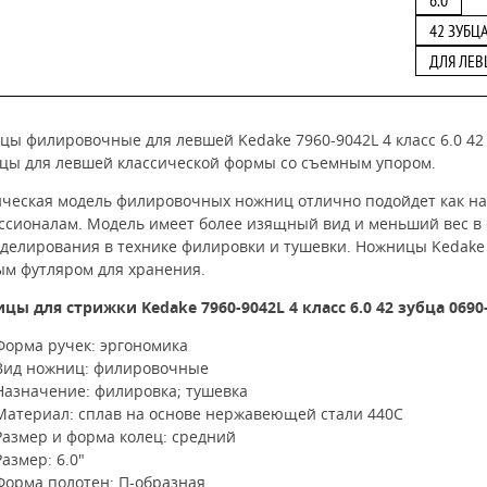
6.0
42 ЗУБЦ
ДЛЯ ЛЕ
ы филировочные для левшей Kedake 7960-9042L 4 класс 6.0 42 
ицы
для левшей классической формы со съемным упором.
ическая модель филировочных ножниц отлично подойдет как н
ссионалам. Модель имеет более изящный вид и меньший вес в
оделирования в технике филировки и тушевки.
Ножницы
Kedak
ым футляром для хранения.
ицы для стрижки
Kedake 7960-9042L 4 класс 6.0 42 зубца 0690
Форма ручек: эргономика
Вид ножниц: филировочные
Назначение: филировка; тушевка
Материал: сплав на основе нержавеющей стали 440C
Размер и форма колец: средний
Размер: 6.0"
Форма полотен: П-образная