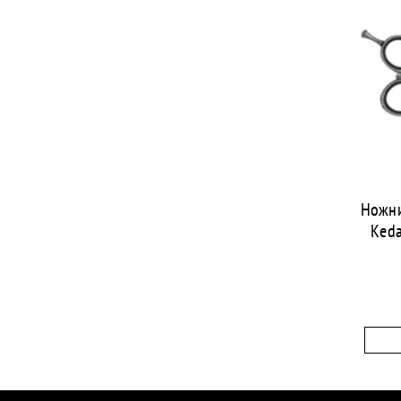
Ножни
Keda