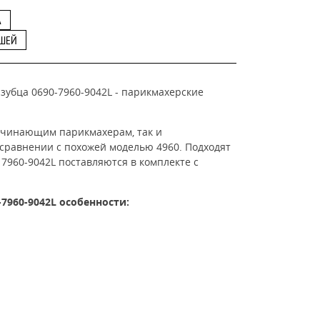
А
ВШЕЙ
зубца 0690-7960-9042L -
парикмахерские
ачинающим парикмахерам, так и
 сравнении с похожей моделью 4960.
Подходят
e
7960-9042L поставляются в
комплекте с
-7960-9042L
особенности: