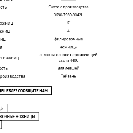
сть
Снято с производства
0690-7960-9042L
ножниц
6"
ожниц
4
ниц
филировочные
я
ножницы
сплав на основе нержавеющей
л ножниц
стали 440C
ость
для левшей
роизводства
Тайвань
ДЕШЕВЛЕ? СООБЩИТЕ НАМ
ЦЫ
ВОЧНЫЕ НОЖНИЦЫ