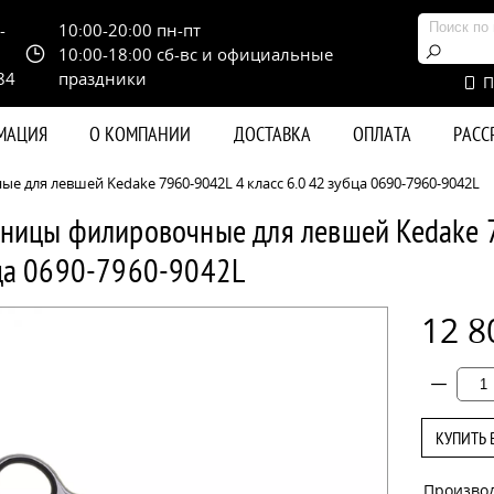
-
10:00-20:00 пн-пт
10:00-18:00 сб-вс и официальные
84
праздники
П
РМАЦИЯ
О КОМПАНИИ
ДОСТАВКА
ОПЛАТА
РАС
для левшей Kedake 7960-9042L 4 класс 6.0 42 зубца 0690-7960-9042L
ницы филировочные для левшей Kedake 7
ца 0690-7960-9042L
12 8
КУПИТЬ 
Произво