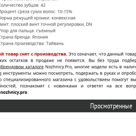
Количество зубцов: 42
Процент среза сухих волос: 10-15%
Форма режущей кромки: конвексная
Винт: плоский винт точной регулировки, DN
Упор для пальца: съёмный
Страна бренда: Япония
Страна производства: Тайвань
й товар снят с производства.
Это означает, что данный това
ских остатков в продаже не появится. Вы без труда подб
ибрендовом каталоге
Nozhnicy.Pro, многие модели есть в нали
е
инструменты можно посмотреть, подержать в руках и опробо
о специализированного магазина с удовольствием помогут в
бностей, познакомят с новинками и ответят на все воп
nozhnicy.pro
.
Просмотренные