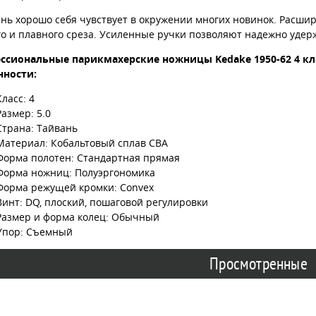
ень хорошо себя чувствует в окружении многих новинок. Расши
го и плавного среза. Усиленные ручки позволяют надежно уде
ссиональные парикмахерские ножницы Kedake 1950-62 4 кла
нности:
Класс: 4
Размер: 5.0
Страна: Тайвань
Материал: Кобальтовый сплав CBA
Форма полотен: Стандартная прямая
Форма ножниц: Полуэргономика
Форма режущей кромки: Convex
Винт: DQ, плоский, пошаговой регулировки
Размер и форма колец: Обычный
Упор: Съемный
Просмотренные