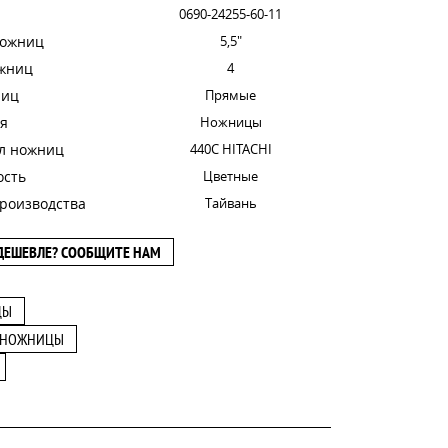
0690-24255-60-11
ножниц
5,5"
ожниц
4
ниц
Прямые
я
Ножницы
л ножниц
440С HITACHI
ость
Цветные
роизводства
Тайвань
ДЕШЕВЛЕ? СООБЩИТЕ НАМ
ЦЫ
 НОЖНИЦЫ