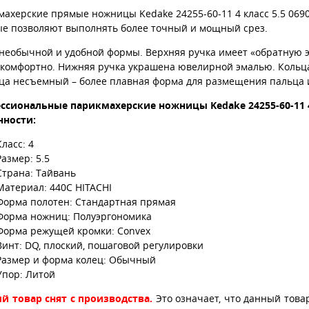
махерские прямые ножницы Kedake 24255-60-11 4 класс 5.5 069
ые позволяют выполнять более точный и мощный срез.
необычной и удобной формы. Верхняя ручка имеет «обратную э
 комфортно. Нижняя ручка украшена ювелирной эмалью. Кольц
ца несъемный – более плавная форма для размещения пальца 
ссиональные парикмахерские ножницы Kedake
24255-60-11
нности:
Класс: 4
Размер: 5.5
Страна: Тайвань
Материал: 440С HITACHI
Форма полотен: Стандартная прямая
Форма ножниц: Полуэргономика
Форма режущей кромки: Convex
Винт: DQ, плоский, пошаговой регулировки
Размер и форма колец: Обычный
Упор: Литой
й товар снят с производства.
Это означает, что данный това