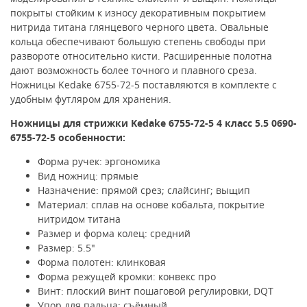
покрыты с
тойким к износу декоративным покрытием
нитрида титана глянцевого черного цвета.
Овальные
кольца обеспечивают большую степень свободы при
развороте относительно кисти. Расширенные полотна
дают возможность более точного и плавного среза.
Ножницы Kedake 6755-72-5 поставляются в комплекте с
удобным футляром для хранения.
Ножницы для стрижки Kedake 6755-72-5 4 класс
5.5 0690-
6755-
72-5 особенности:
Форма ручек: эргономика
Вид ножниц: прямые
Назначение: прямой срез; слайсинг; выщип
Материал: сплав на основе кобальта, покрытие
нитридом титана
Размер и форма колец: средний
Размер: 5.5"
Форма полотен: клинковая
Форма режущей кромки: конвекс про
Винт: плоский винт пошаговой регулировки, DQT
Упор для пальца: съёмный