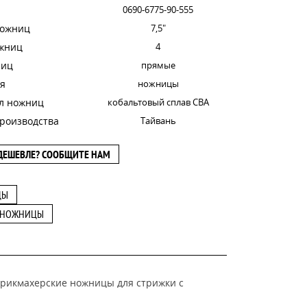
0690-6775-90-555
ножниц
7,5"
ожниц
4
ниц
прямые
я
ножницы
л ножниц
кобальтовый сплав CBA
роизводства
Тайвань
ДЕШЕВЛЕ? СООБЩИТЕ НАМ
ЦЫ
 НОЖНИЦЫ
парикмахерские ножницы для стрижки с