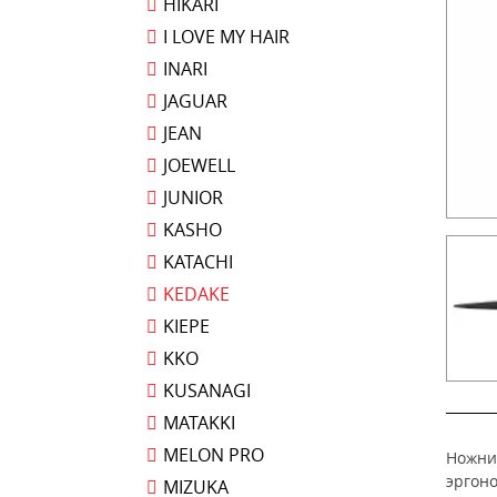
HIKARI
I LOVE MY HAIR
INARI
JAGUAR
JEAN
JOEWELL
JUNIOR
KASHO
KATACHI
KEDAKE
KIEPE
KKO
KUSANAGI
MATAKKI
MELON PRO
Ножниц
эргон
MIZUKA