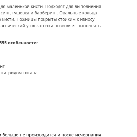
для маленькой кисти. Подходят для выполнения
йсинг, тушевка и барберинг. Овальные кольца
 кисти.
Ножницы покрыты с
тойким к износу
лассический угол заточки позволяет выполнять
-555
особенности:
нг
 нитридом титана
р больше не производится и после исчерпания