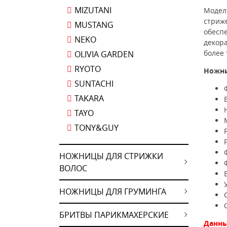
MIZUTANI
Модель
стриже
MUSTANG
обесп
NEKO
декор
более 
OLIVIA GARDEN
RYOTO
Ножни
SUNTACHI
TAKARA
TAYO
TONY&GUY
НОЖНИЦЫ ДЛЯ СТРИЖКИ
ВОЛОС
НОЖНИЦЫ ДЛЯ ГРУМИНГА
БРИТВЫ ПАРИКМАХЕРСКИЕ
Данны