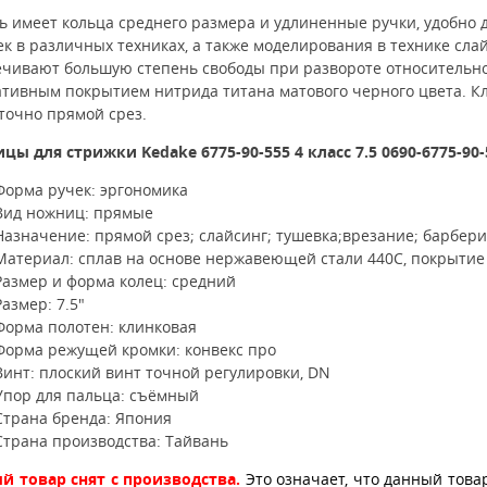
 имеет кольца среднего размера и удлиненные ручки, удобно 
к в различных техниках, а также моделирования в технике сла
ечивают большую степень свободы при развороте относительно
ативным покрытием нитрида титана матового черного цвета.
К
точно прямой срез.
цы для стрижки Kedake
6775-90-555 4 класс 7.5 0690-6775-90
Форма ручек: эргономика
Вид ножниц: прямые
Назначение: прямой срез; слайсинг; тушевка;врезание; барбери
Материал: сплав на основе нержавеющей стали 440C, покрытие
Размер и форма колец: средний
Размер: 7.5"
Форма полотен: клинковая
Форма режущей кромки: конвекс про
Винт: плоский винт точной регулировки, DN
Упор для пальца: съёмный
Страна бренда: Япония
Страна производства: Тайвань
й товар снят с производства.
Это означает, что данный това