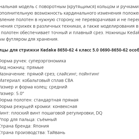
нальная модель с поворотным (крутящимся) кольцом и ручками 
дополнительную возможность кардинального изменения положен
ление полотен в нужную сторону, не переворачивая и не пере
ения стрижек в различных техниках, а также моделирования в 
 полотен обеспечивает точный и плавный срез. Ножницы Kedake
ым футляром для хранения.
ицы для стрижки
Kedake
8650
-62 4 класс 5.0 0690-
8650
-62
особ
Форма ручек: суперэргономика
Вид ножниц: прямые
Назначение: прямой срез; слайсинг; пойнтинг
Материал: кобальтовый сплав CBA
Размер и форма колец: средний
Размер: 5.0"
Форма полотен: стандартная прямая
Форма режущей кромки: конвексная
Винт: плоский винт пошаговой регулировки, DQ
Упор для пальца: съёмный
Страна бренда: Япония
Страна производства: Тайвань