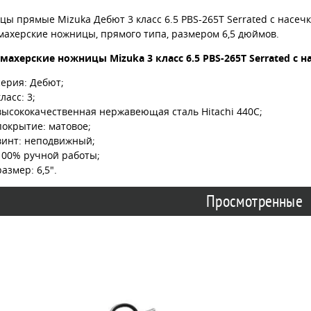
ы прямые Mizuka Дебют 3 класс 6.5 PBS-265Т Serrated с насечк
махерские ножницы, прямого типа, размером 6,5 дюймов.
махерские ножницы Mizuka 3 класс
6.5 PBS-265Т Serrated с 
серия: Дебют;
класс: 3;
высококачественная нержавеющая сталь Hitachi 440С;
покрытие: матовое;
винт: неподвижный;
100% ручной работы;
размер: 6,5".
Просмотренные