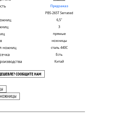
сть
Предзаказ
PBS-265Т Serrated
ножниц
6,5"
ожниц
3
ниц
прямые
я
ножницы
л ножниц
сталь 440С
сечка
Есть
роизводства
Китай
ДЕШЕВЛЕ? СООБЩИТЕ НАМ
ЦЫ
 НОЖНИЦЫ