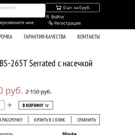
0 шт.
на 0 руб.
Войти
ерезвоните мне
Регистрация
СРОЧКА
ГАРАНТИЯ КАЧЕСТВА
КОНТАКТЫ
BS-265Т Serrated с насечкой
0 руб.
2 150 руб.
В КОРЗИНУ
В РАССРОЧКУ
КУПИТЬ В 1 КЛИК
СРАВНИТЬ
дитель
Mizuka