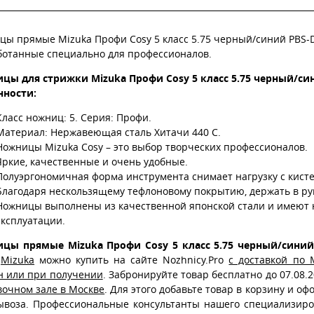
цы прямые Mizuka Профи Cosy 5 класс 5.75 черный/синий PBS-
ботанные специально для профессионалов.
цы для стрижки Mizuka Профи Cosy 5 класс 5.75 черный/си
нности:
Класс ножниц: 5. Серия: Профи.
Материал: Нержавеющая сталь Хитачи 440 С.
Ножницы Mizuka Cosy – это выбор творческих профессионалов.
Яркие, качественные и очень удобные.
Полуэргономичная форма инструмента снимает нагрузку с кист
Благодаря нескользящему тефлоновому покрытию, держать в рук
Ножницы выполнены из качественной японской стали и имеют 
эксплуатации.
цы прямые Mizuka Профи Cosy 5 класс 5.75 черный/синий
р
Mizuka
можно купить на сайте Nozhnicy.Pro
с доставкой по 
н или при получении
. Забронируйте товар бесплатно до 07.08.2
вочном зале в Москве
. Для этого добавьте товар в корзину и о
ывоза. Профессиональные консультанты нашего специализиров