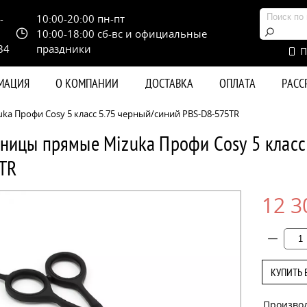
-
10:00-20:00 пн-пт
10:00-18:00 сб-вс и официальные
84
праздники
П
РМАЦИЯ
О КОМПАНИИ
ДОСТАВКА
ОПЛАТА
РАС
a Профи Cosy 5 класс 5.75 черный/синий PBS-D8-575TR
ницы прямые Mizuka Профи Cosy 5 класс
TR
12 3
КУПИТЬ 
Произво