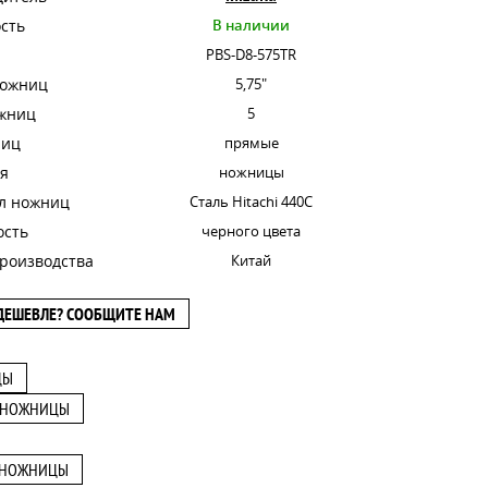
сть
В наличии
PBS-D8-575TR
ножниц
5,75"
ожниц
5
ниц
прямые
я
ножницы
л ножниц
Сталь Hitachi 440C
ость
черного цвета
роизводства
Китай
ДЕШЕВЛЕ? СООБЩИТЕ НАМ
ЦЫ
 НОЖНИЦЫ
 НОЖНИЦЫ