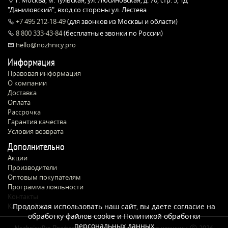
г. Москва, м. Тульская, ул. Люсиновская, д. 70, стр. 5, ТД
"Даниловский", вход со стороны ул. Лестева
+7 495 212-18-49
(для звонков из Москвы и области)
8 800 333-43-84
(бесплатные звонки по России)
hello@nozhnicy.pro
Информация
Правовая информация
О компании
Доставка
Оплата
Рассрочка
Гарантия качества
Условия возврата
Дополнительно
Акции
Производители
Оптовым покупателям
Программа лояльности
Контакты
Карта сайта
Продолжая использовать наш сайт, вы даете согласие на
обработку файлов cookie и
Политикой обработки
персональных данных