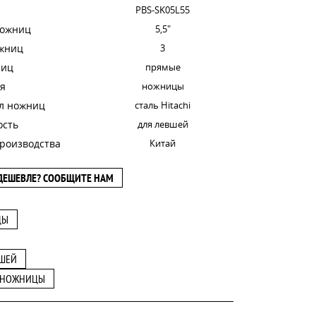
PBS-SK05L55
ножниц
5,5"
ожниц
3
ниц
прямые
я
ножницы
л ножниц
сталь Hitachi
ость
для левшей
роизводства
Китай
ДЕШЕВЛЕ? СООБЩИТЕ НАМ
ЦЫ
ВШЕЙ
 НОЖНИЦЫ