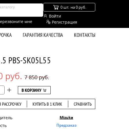
0 шт.
на 0 руб.
Войти
ерезвоните мне
Регистрация
СРОЧКА
ГАРАНТИЯ КАЧЕСТВА
КОНТАКТЫ
5.5 PBS-SK05L55
0 руб.
7 850 руб.
В КОРЗИНУ
В РАССРОЧКУ
КУПИТЬ В 1 КЛИК
СРАВНИТЬ
дитель
Mizuka
сть
Предзаказ