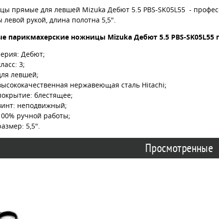
цы прямые для левшей Mizuka Дебют 5.5 PBS-SK05L55 - профе
 левой рукой, длина полотна 5,5".
е парикмахерские ножницы Mizuka Дебют 5.5 PBS-SK05L55 
серия: Дебют;
класс: 3;
для левшей;
высококачественная нержавеющая сталь Hitachi;
покрытие: блестящее;
винт: неподвижный;
100% ручной работы;
размер: 5,5".
Просмотренные