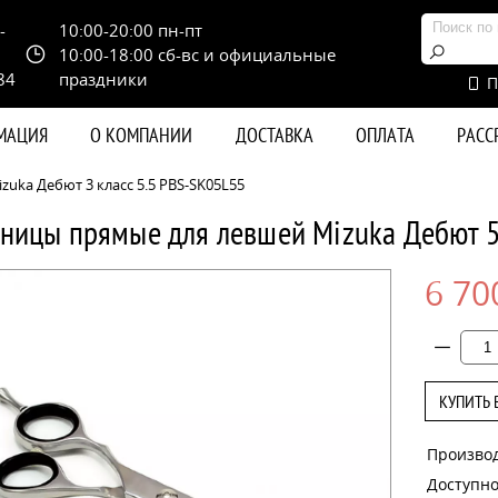
-
10:00-20:00 пн-пт
10:00-18:00 сб-вс и официальные
84
праздники
П
РМАЦИЯ
О КОМПАНИИ
ДОСТАВКА
ОПЛАТА
РАС
uka Дебют 3 класс 5.5 PBS-SK05L55
ницы прямые для левшей Mizuka Дебют 
6 70
КУПИТЬ 
Произво
Доступно