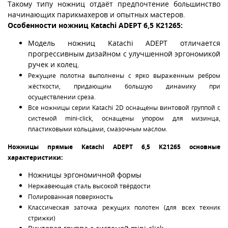
Такому типу ножниц отдаёт предпочтение большинство
начинающих парикмахеров и опытных мастеров.
Особенности н
ожниц Katachi ADEPT 6,5 K21265
:
Модель ножниц Katachi ADEPT отличается
прогрессивным дизайном с улучшенной эргономикой
ручек и колец.
Режущие полотна выполнены с ярко выраженным ребром
жёсткости, придающим большую динамику при
осуществлении среза.
Все ножницы серии Katachi 2D оснащены винтовой группой с
системой mini-click, оснащены упором для мизинца,
пластиковыми кольцами, смазочным маслом.
Ножницы прямые Katachi ADEPT 6,5 K21265 основные
характеристики:
Ножницы эргономичной формы
Нержавеющая сталь высокой твёрдости
Полированная поверхность
Классическая заточка режущих полотен (для всех техник
стрижки)