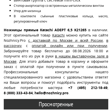
Винтовая группа с системой mini-click
Стопор-амортизатор со встроенным металлическим винтом
Упор для мизинца
В комплекте съёмные пластиковые кольца, масло,
регулировочный ключ
Ножницы прямые Katachi ADEPT 6,5 K21265
в наличии.
Этот оригинальный товар
Katachi
можно купить на сайте
Nozhnicy.Pro
с доставкой по Москве и всей России
,
в
рассрочку
, с
оплатой онлайн или при получении
.
Забронируйте товар бесплатно до 08.08.2026 18:00 и
получите его из рук в руки
в нашем выставочном зале в
Москве
. Для этого добавьте товар в корзину и оформите
заказ с оплатой при получении в пункте самовывоза.
Профессиональные консультанты нашего
специализированного магазина с удовольствием ответят
на Ваши вопросы и помогут подобрать инструменты под
любые потребности мастера:
+7 (495) 212-18-49
,
8 (800) 333-43-84
,
hello@nozhnicy.pro
.
Просмотренные