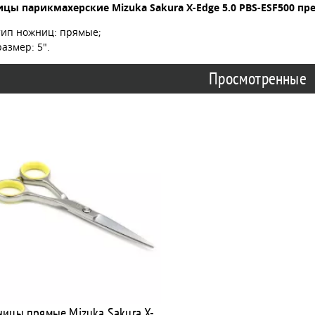
цы парикмахерские Mizuka Sakura X-Edge 5.0 PBS-ESF500 пр
тип ножниц: прямые;
размер: 5".
Просмотренные
ицы прямые Mizuka Sakura X-