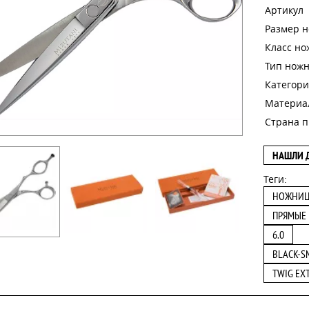
Артикул
Размер 
Класс н
Тип нож
Категори
Материа
Страна п
НАШЛИ 
Теги:
НОЖНИ
ПРЯМЫЕ
6.0
BLACK-S
TWIG EX