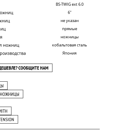
BS-TWIG ext 6.0
ножниц
6"
ожниц
не указан
ниц
прямые
я
ножницы
л ножниц
кобальтовая сталь
роизводства
Япония
ДЕШЕВЛЕ? СООБЩИТЕ НАМ
ЦЫ
 НОЖНИЦЫ
MITH
TENSION