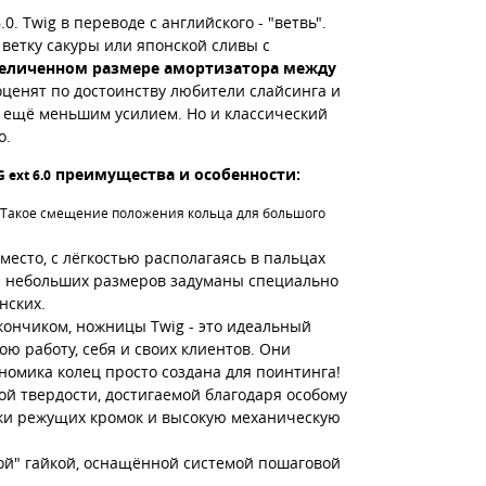
0. Twig в переводе с английского - "ветвь".
ветку сакуры или японской сливы с
увеличенном размере амортизатора между
оценят по достоинству любители слайсинга и
с ещё меньшим усилием. Но и классический
о.
преимущества и особенности:
 ext 6.0
 Такое смещение положения кольца для большого
есто, с лёгкостью располагаясь в пальцах
и небольших размеров задуманы специально
нских.
кончиком, ножницы Twig - это идеальный
ю работу, себя и своих клиентов. Они
ономика колец просто создана для поинтинга!
ой твердости, достигаемой благодаря особому
точки режущих кромок и высокую механическую
ой" гайкой, оснащённой системой пошаговой