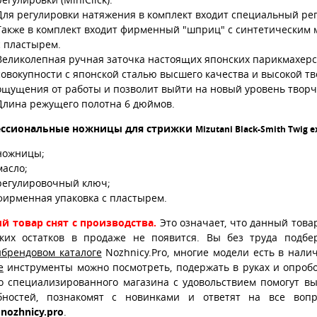
Для регулировки натяжения в комплект входит специальный ре
Также в комплект входит фирменный "шприц" с синтетическим м
с пластырем.
Великолепная ручная заточка настоящих японских парикмахерс
совокупности с японской сталью высшего качества и высокой тв
ощущения от работы и позволит выйти на новый уровень творч
Длина режущего полотна 6 дюймов.
ссиональные ножницы для стрижки
Mizutani Black-Smith Twig ex
ножницы;
масло;
регулировочный ключ;
фирменная упаковка с пластырем.
й товар снят с производства.
Это означает, что данный това
ских остатков в продаже не появится. Вы без труда подб
ибрендовом каталоге
Nozhnicy.Pro, многие модели есть в нали
е
инструменты можно посмотреть, подержать в руках и опробо
о специализированного магазина с удовольствием помогут в
бностей, познакомят с новинками и ответят на все воп
nozhnicy.pro
.