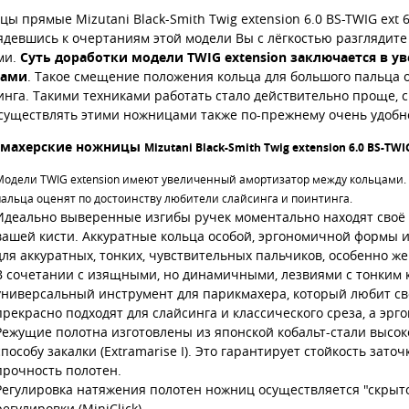
ы прямые Mizutani Black-Smith Twig extension 6.0 BS-TWIG ext 6.
девшись к очертаниям этой модели Вы с лёгкостью разглядите 
ми.
Суть доработки модели TWIG extension заключается в 
цами
. Такое смещение положения кольца для большого пальца 
нга. Такими техниками работать стало действительно проще, 
осуществлять этими ножницами также по-прежнему очень удобн
кмахерские ножницы
Mizutani Black-Smith Twig extension 6.0 BS-TWIG
Модели TWIG extension имеют увеличенный амортизатор между кольцами.
пальца оценят по достоинству любители слайсинга и поинтинга.
Идеально выверенные изгибы ручек моментально находят своё м
вашей кисти. Аккуратные кольца особой, эргономичной формы 
для аккуратных, тонких, чувствительных пальчиков, особенно же
В сочетании с изящными, но динамичными, лезвиями с тонким 
универсальный инструмент для парикмахера, который любит сво
прекрасно подходят для слайсинга и классического среза, а эрг
Режущие полотна изготовлены из японской кобальт-стали высок
способу закалки (Extramarise I). Это гарантирует стойкость за
прочность полотен.
Регулировка натяжения полотен ножниц осуществляется "скрыт
регулировки (MiniClick).