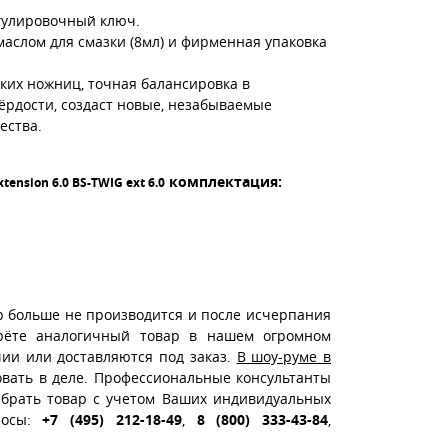
гулировочный ключ.
аслом для смазки (8мл) и фирменная упаковка
ких ножниц, точная балансировка в
ёрдости, создаст новые, незабываемые
ества.
комплектация:
tension 6.0 BS-TWIG ext 6.0
р больше не производится и после исчерпания
ерёте аналогичный товар в нашем огромном
чии или доставляются под заказ.
В шоу-руме в
вать в деле. Профессиональные консультанты
ыбрать товар с учетом Ваших индивидуальных
росы:
+7 (495) 212-18-49
,
8 (800) 333-43-84
,