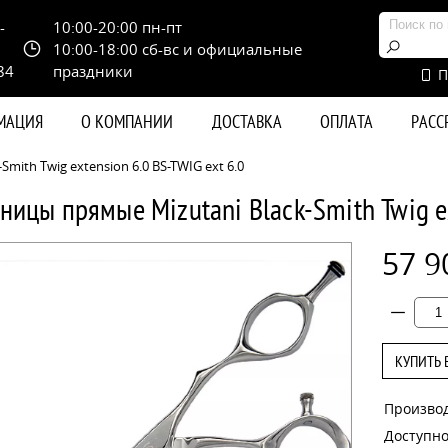
-
10:00-20:00 пн-пт
10:00-18:00 сб-вс и официальные
84
праздники
П
РМАЦИЯ
О КОМПАНИИ
ДОСТАВКА
ОПЛАТА
РАС
ith Twig extension 6.0 BS-TWIG ext 6.0
ицы прямые Mizutani Black-Smith Twig ex
57 9
КУПИТЬ 
Произво
Доступно