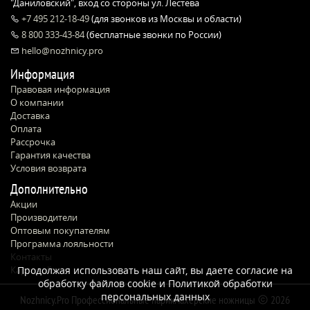
"Даниловский", вход со стороны ул. Лестева
+7 495 212-18-49
(для звонков из Москвы и области)
8 800 333-43-84
(бесплатные звонки по России)
hello@nozhnicy.pro
Информация
Правовая информация
О компании
Доставка
Оплата
Рассрочка
Гарантия качества
Условия возврата
Дополнительно
Акции
Производители
Оптовым покупателям
Программа лояльности
Контакты
Карта сайта
Продолжая использовать наш сайт, вы даете согласие на
обработку файлов cookie и
Политикой обработки
персональных данных
Nozhnicy.Pro Профессиональные парикмахерские ножницы
2026