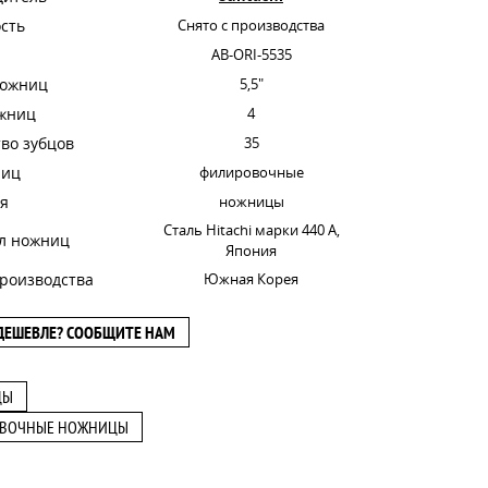
сть
Снято с производства
AB-ORI-5535
ножниц
5,5"
ожниц
4
во зубцов
35
ниц
филировочные
я
ножницы
Сталь Hitachi марки 440 A,
л ножниц
Япония
роизводства
Южная Корея
ДЕШЕВЛЕ? СООБЩИТЕ НАМ
ЦЫ
ВОЧНЫЕ НОЖНИЦЫ