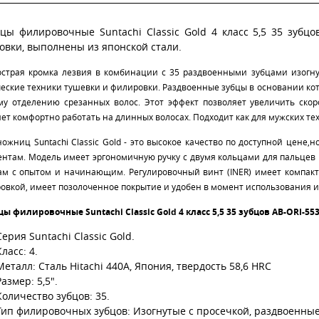
цы филировочные Suntachi Classic Gold 4 класс 5,5 35 зубц
овки, выполнены из японской стали.
острая кромка лезвия в комбинации с 35 раздвоенными зубцами изогн
еские техники тушевки и филировки. Раздвоенные зубцы в основании кот
му отделению срезанных волос. Этот эффект позволяет увеличить ско
ет комфортно работать на длинных волосах. Подходит как для мужских тех
ножниц Suntachi Classic Gold - это высокое качество по доступной цен
ентам. Модель имеет эргономичную ручку с двумя кольцами для пальцев
ам с опытом и начинающим. Регулировочный винт (INER) имеет компак
ровкой, имеет позолоченное покрытие и удобен в момент использования 
ы филировочные Suntachi Classic Gold 4 класс 5,5 35 зубцов AB-ORI-55
Серия Suntachi Classic Gold.
Класс: 4.
Металл: Сталь Hitachi 440А, Япония, твердость 58,6 HRC
Размер: 5,5".
Количество зубцов: 35.
Тип филировочных зубцов: Изогнутые с просечкой, раздвоенные