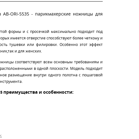
ов AB-ORI-5535 - парикмахерские ножницы для
утой формы и с просечкой максимально подходит под
орых имеется отверстие способствуют более четкому и
рость тушевки или филировки. Особенно этот эффект
ник,так и для женских.
е,ножницы соответствуют всем основным требованиям и
 расположенными в одной плоскости. Модель подходит
тное размещение внутри одного полотна с пошаговой
инструмента.
преимущества и особенности:
35
;