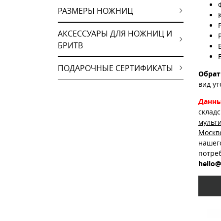
РАЗМЕРЫ НОЖНИЦ
АКСЕССУАРЫ ДЛЯ НОЖНИЦ И
БРИТВ
ПОДАРОЧНЫЕ СЕРТИФИКАТЫ
Обрат
вид ут
Данны
склад
мульт
Москв
нашег
потре
hello@