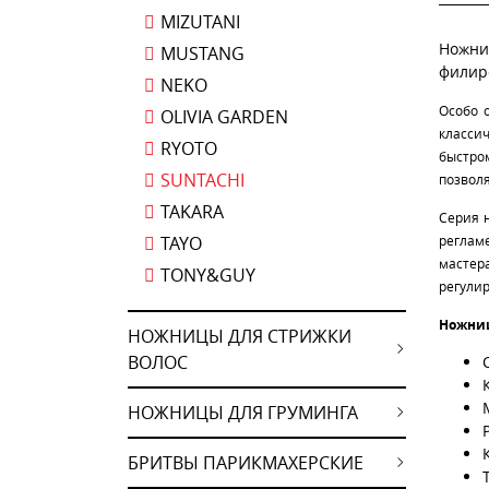
MIZUTANI
Ножни
MUSTANG
филир
NEKO
Особо 
OLIVIA GARDEN
классич
RYOTO
быстро
SUNTACHI
позволя
TAKARA
Серия 
TAYO
реглам
мастер
TONY&GUY
регули
Ножниц
НОЖНИЦЫ ДЛЯ СТРИЖКИ
ВОЛОС
НОЖНИЦЫ ДЛЯ ГРУМИНГА
БРИТВЫ ПАРИКМАХЕРСКИЕ