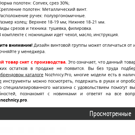
Форма полотен: Convex, срез 30%;
Крепление полотен: Металлический винт.
Расположение ручек: полуэргономичные.
Размер колец: Верхнее 18-19 мм; Нижнее 18-21 мм.
Виды срезов и техника: тушевка, филировка.
В комплекте с ножницами идет чехол, масло, инструкция.
ите внимание!
Дизайн винтовой группы может отличаться от 
очняйте у менеджера.
й товар снят с производства.
Это означает, что данный това
ских остатков в продаже не появится. Вы без труда подб
ибрендовом каталоге
Nozhnicy.Pro, многие модели есть в нали
е
инструменты можно посмотреть, подержать в руках и опробо
о специализированного магазина с удовольствием помогут в
бностей, познакомят с новинками и ответят на все воп
nozhnicy.pro
.
Просмотренные