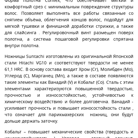
Форма полотна Convex, что обеспечивает мягкий и
комфортный срез с минимальным повреждение структуры
волос. Позволяет выполнять все работы связанные со
снятием объёма, облегчения концов волос, подойдут для
мягкой тушевки и финишной доработки стрижки, а также
для слайсинга . Регулировочный винт размещен поверх
полотна, а система пошаговой регулировки спрятана
внутри полотна.
Ножницы Suntachi изготовлены из оригинальной Японской
стали Hitachi VG10 и соответствуют твердости не менее
61,1 HRC. В основу состава входит Хром (Cr), Молибден (Mo),
Углерод (С), Марганец (Mn), а также в составе появляются
такие элементы как Ванадий (V) и Кобальт (Co). Сталь с этим
элементами характеризуются повышенной твердостью,
прочностью и износостойкостью, устойчивостью к
химическому воздействию и более долговечна. Ванадий -
усиливает прочность и повышает износостойкость стали ,
что означает для парикмахерских ножниц, они будут
дольше держать заточку.
Кобальт – повышает механические свойства (твердость и