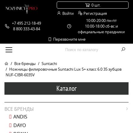
0 шт.
Войти
Регистрация
10:00-20:00 пн-пт
+7 495 212-18-49
10:00-18:00 сб-вс и
8 800 333-43-84
официальные праздники
Перезвоните мне
Все бренды
Suntachi
Ножницы филировочные Suntachi Lux 5+ класс 6.0 35 зубцов
NUF-CIBR-6035V
Каталог
ВСЕ БРЕНДЫ
ANDIS
DAYO