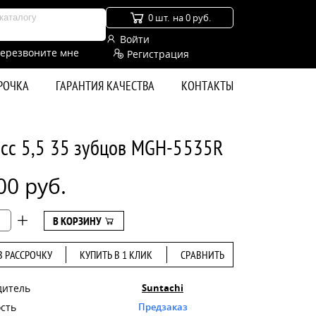
0 шт.
на 0 руб.
Войти
ерезвоните мне
Регистрация
СРОЧКА
ГАРАНТИЯ КАЧЕСТВА
КОНТАКТЫ
асс 5,5 35 зубцов MGH-5535R
00 руб.
В КОРЗИНУ
В РАССРОЧКУ
КУПИТЬ В 1 КЛИК
СРАВНИТЬ
дитель
Suntachi
сть
Предзаказ