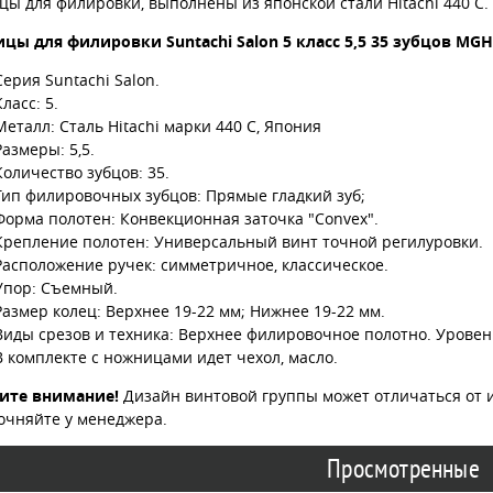
ы для филировки, выполнены из японской стали Hitachi 440 C.
цы для филировки Suntachi Salon 5 класс 5,5 35 зубцов MG
Серия Suntachi Salon.
Класс: 5.
Металл: Сталь Hitachi марки 440 C, Япония
Размеры: 5,5.
Количество зубцов: 35.
Тип филировочных зубцов: Прямые гладкий зуб;
Форма полотен: Конвекционная заточка "Convex".
Крепление полотен: Универсальный винт точной регилуровки.
Расположение ручек: симметричное, классическое.
Упор: Съемный.
Размер колец: Верхнее 19-22 мм; Нижнее 19-22 мм.
Виды срезов и техника: Верхнее филировочное полотно. Уровен
В комплекте с ножницами идет чехол, масло.
ите внимание!
Дизайн винтовой группы может отличаться от 
очняйте у менеджера.
Просмотренные