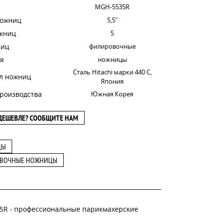
MGH-5535R
ножниц
5,5"
ожниц
5
ниц
филировочные
я
ножницы
Сталь Hitachi марки 440 C,
л ножниц
Япония
роизводства
Южная Корея
ДЕШЕВЛЕ? СООБЩИТЕ НАМ
ЦЫ
ВОЧНЫЕ НОЖНИЦЫ
35R - профессиональные парикмахерские