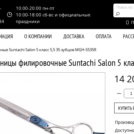
-
10:00-20:00 пн-пт
10:00-18:00 сб-вс и официальные
84
праздники
П
РМАЦИЯ
О КОМПАНИИ
ДОСТАВКА
ОПЛАТА
РАС
е Suntachi Salon 5 класс 5,5 35 зубцов MGH-5535R
ницы филировочные Suntachi Salon 5 кл
14 2
КУПИТЬ 
Произво
Доступно