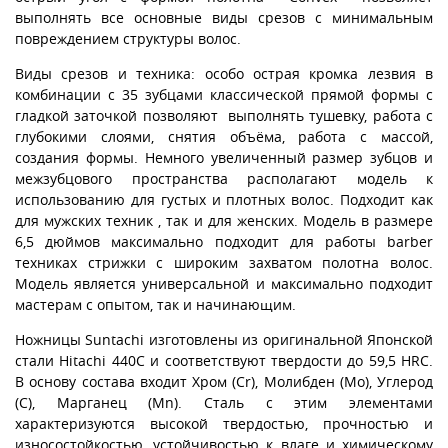
выполнять все основные виды срезов с минимальным
повреждением структуры волос.
Виды срезов и техника: особо острая кромка лезвия в
комбинации с 35 зубцами классической прямой формы с
гладкой заточкой позволяют выполнять тушевку, работа с
глубокими слоями, снятия объёма, работа с массой,
создания формы. Немного увеличенный размер зубцов и
межзубцового пространства располагают модель к
использованию для густых и плотных волос. Подходит как
для мужских техник , так и для женских. Модель в размере
6,5 дюймов максимально подходит для работы barber
техниках стрижки с широким захватом полотна волос.
Модель является универсальной и максимально подходит
мастерам с опытом, так и начинающим.
Ножницы Suntachi изготовлены из оригинальной Японской
стали Hitachi 440С и соответствуют твердости до 59,5 HRC.
В основу состава входит Хром (Cr), Молибден (Mo), Углерод
(С), Марганец (Mn). Сталь с этим элементами
характеризуются высокой твердостью, прочностью и
износостойкостью, устойчивостью к влаге и химическому