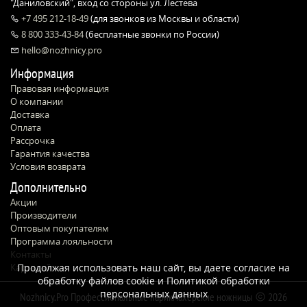
"Даниловский", вход со стороны ул. Лестева
+7 495 212-18-49
(для звонков из Москвы и области)
8 800 333-43-84
(бесплатные звонки по России)
hello@nozhnicy.pro
Информация
Правовая информация
О компании
Доставка
Оплата
Рассрочка
Гарантия качества
Условия возврата
Дополнительно
Акции
Производители
Оптовым покупателям
Программа лояльности
Контакты
Карта сайта
Продолжая использовать наш сайт, вы даете согласие на
обработку файлов cookie и
Политикой обработки
персональных данных
Nozhnicy.Pro Профессиональные парикмахерские ножницы
2026