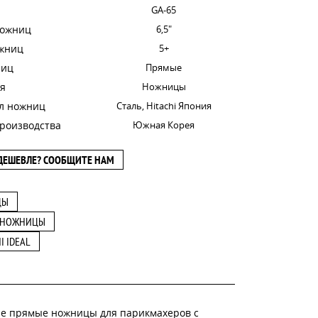
GA-65
ножниц
6,5"
ожниц
5+
ниц
Прямые
я
Ножницы
л ножниц
Сталь, Hitachi Япония
роизводства
Южная Корея
ДЕШЕВЛЕ? СООБЩИТЕ НАМ
ЦЫ
 НОЖНИЦЫ
I IDEAL
ные прямые ножницы для парикмахеров с