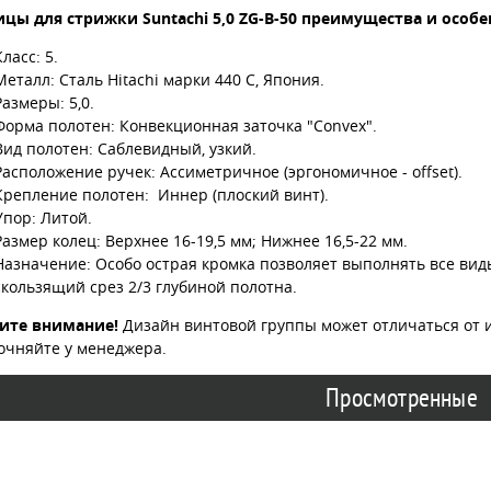
цы для стрижки Suntachi 5,0 ZG-B-50 преимущества и особе
Класс: 5.
Металл: Сталь Hitachi марки 440 C, Япония.
Размеры: 5,0.
Форма полотен: Конвекционная заточка "Convex".
Вид полотен: Саблевидный, узкий.
Расположение ручек: Ассиметричное (эргономичное - offset).
Крепление полотен: Иннер (плоский винт).
Упор: Литой.
Размер колец: Верхнее 16-19,5 мм; Нижнее 16,5-22 мм.
Назначение: Особо острая кромка позволяет выполнять все вид
скользящий срез 2/3 глубиной полотна.
ите внимание!
Дизайн винтовой группы может отличаться от 
очняйте у менеджера.
Просмотренные