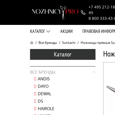
+7 495 212-18
49
8 800 333-43-
КАТАЛОГ
АКЦИИ
ПРАВОВАЯ ИНФО
Все бренды
Suntachi
Ножницы прямые Sunta
Нож
Каталог
ВСЕ БРЕНДЫ
ANDIS
DAYO
DEWAL
DS
HAIROLE