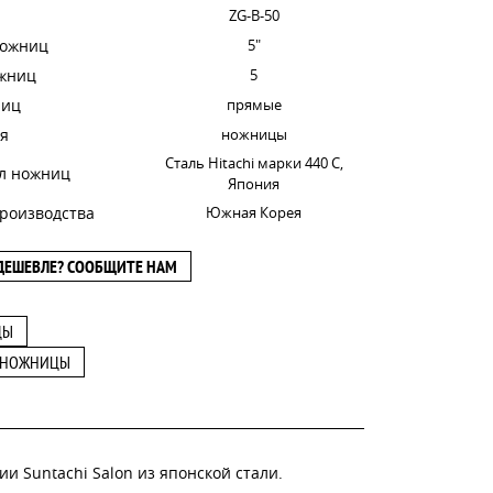
ZG-B-50
ножниц
5"
ожниц
5
ниц
прямые
я
ножницы
Сталь Hitachi марки 440 C,
л ножниц
Япония
роизводства
Южная Корея
ДЕШЕВЛЕ? СООБЩИТЕ НАМ
ЦЫ
 НОЖНИЦЫ
и Suntachi Salon из японской стали.