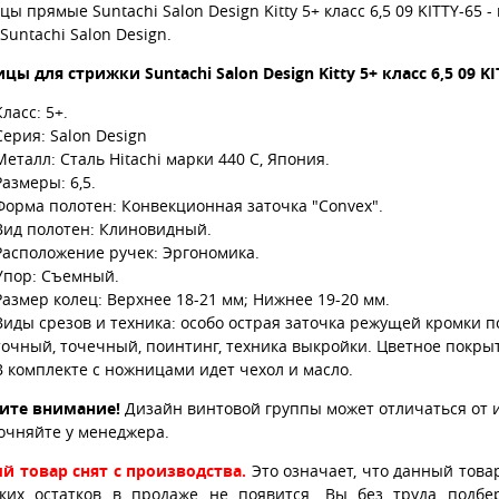
ы прямые Suntachi Salon Design Kitty 5+ класс 6,5 09 KITTY-
Suntachi Salon Design.
цы для стрижки Suntachi Salon Design Kitty 5+ класс 6,5 09 
Класс: 5+.
Серия: Salon Design
Металл: Сталь Hitachi марки 440 С, Япония.
Размеры: 6,5.
Форма полотен: Конвекционная заточка "Convex".
Вид полотен: Клиновидный.
Расположение ручек: Эргономика.
Упор: Съемный.
Размер колец: Верхнее 18-21 мм; Нижнее 19-20 мм.
Виды срезов и техника: особо острая заточка режущей кромки 
точный, точечный, поинтинг, техника выкройки. Цветное покры
В комплекте с ножницами идет чехол и масло.
ите внимание!
Дизайн винтовой группы может отличаться от 
очняйте у менеджера.
й товар снят с производства.
Это означает, что данный това
ских остатков в продаже не появится. Вы без труда подб