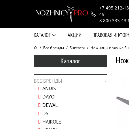
+7 495 212-18
49
8 800 333-43-
КАТАЛОГ
АКЦИИ
ПРАВОВАЯ ИНФО
Все бренды
Suntachi
Ножницы прямые Suntac
Ножн
Каталог
ВСЕ БРЕНДЫ
ANDIS
DAYO
DEWAL
DS
HAIROLE