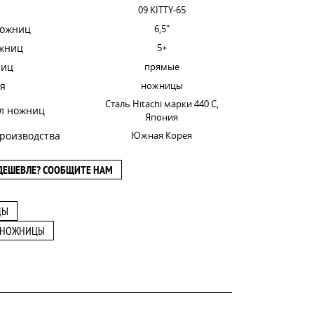
09 KITTY-65
ножниц
6,5"
ожниц
5+
ниц
прямые
я
ножницы
Сталь Hitachi марки 440 С,
л ножниц
Япония
роизводства
Южная Корея
ДЕШЕВЛЕ? СООБЩИТЕ НАМ
ЦЫ
 НОЖНИЦЫ