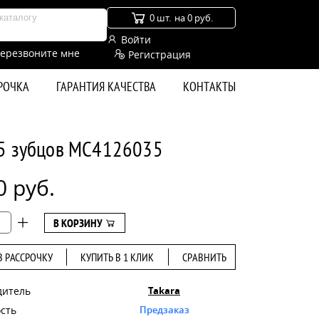
0 шт.
на 0 руб.
Войти
ерезвоните мне
Регистрация
СРОЧКА
ГАРАНТИЯ КАЧЕСТВА
КОНТАКТЫ
35 зубцов MC4126035
0 руб.
В КОРЗИНУ
В РАССРОЧКУ
КУПИТЬ В 1 КЛИК
СРАВНИТЬ
дитель
Takara
сть
Предзаказ