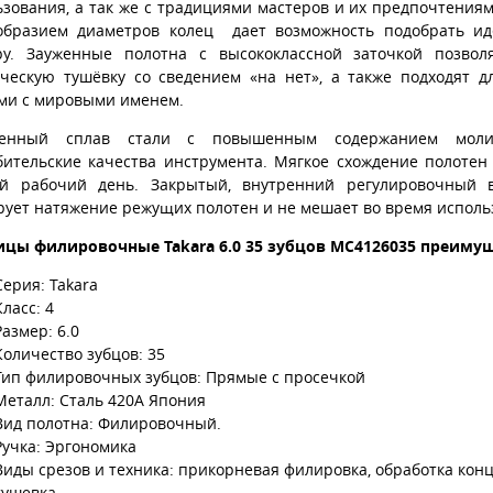
ьзования, а так же с традициями мастеров и их предпочтени
образием диаметров колец дает возможность подобрать ид
ру. Зауженные полотна с высококлассной заточкой позво
ическую тушёвку со сведением «на нет», а также подходят 
ми с мировыми именем.
шенный сплав стали с повышенным содержанием молиб
бительские качества инструмента. Мягкое схождение полотен
й рабочий день. Закрытый, внутренний регулировочный в
рует натяжение режущих полотен и не мешает во время исполь
цы филировочные Takara 6.0 35 зубцов MC4126035
преимуще
Серия: Takara
Класс: 4
Размер: 6.0
Количество зубцов: 35
Тип филировочных зубцов: Прямые с просечкой
Металл: Сталь 420A Япония
Вид полотна: Филировочный.
Ручка: Эргономика
Виды срезов и техника: прикорневая филировка, обработка конц
тушевка.