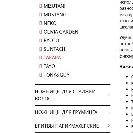
испол
MIZUTANI
разно
MUSTANG
масте
класс
NEKO
школа
OLIVIA GARDEN
Улуч
RYOTO
потре
SUNTACHI
полны
фикси
TAKARA
TAYO
Ножни
TONY&GUY
НОЖНИЦЫ ДЛЯ СТРИЖКИ
ВОЛОС
НОЖНИЦЫ ДЛЯ ГРУМИНГА
БРИТВЫ ПАРИКМАХЕРСКИЕ