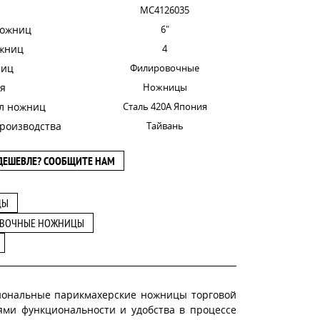
MC4126035
ножниц
6"
ожниц
4
ниц
Филировочные
я
Ножницы
л ножниц
Сталь 420A Япония
роизводства
Тайвань
ДЕШЕВЛЕ? СООБЩИТЕ НАМ
ЦЫ
ВОЧНЫЕ НОЖНИЦЫ
иональные парикмахерские ножницы торговой
ями функциональности и удобства в процессе