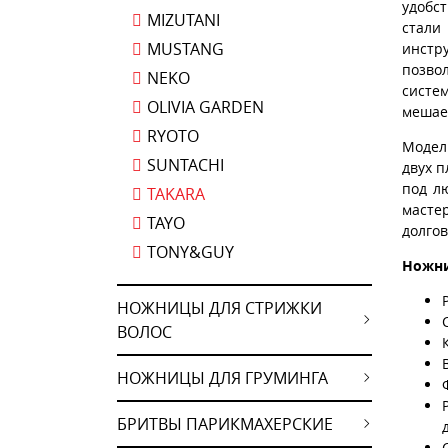
удобс
MIZUTANI
стали
MUSTANG
инстр
позво
NEKO
систе
OLIVIA GARDEN
мешае
RYOTO
Модел
SUNTACHI
двух п
под л
TAKARA
масте
TAYO
долго
TONY&GUY
Ножни
НОЖНИЦЫ ДЛЯ СТРИЖКИ
ВОЛОС
НОЖНИЦЫ ДЛЯ ГРУМИНГА
БРИТВЫ ПАРИКМАХЕРСКИЕ