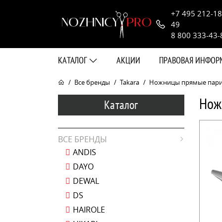
+7 495 212-18
49
8 800 333-43-
КАТАЛОГ
АКЦИИ
ПРАВОВАЯ ИНФО
Все бренды
Takara
Ножницы прямые парикма
Нож
Каталог
ВСЕ БРЕНДЫ
ANDIS
DAYO
DEWAL
DS
HAIROLE