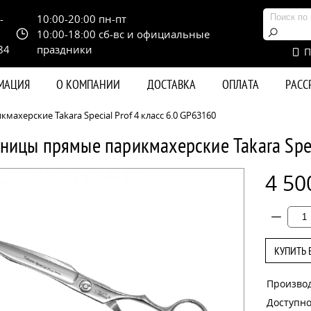
-
10:00-20:00 пн-пт
10:00-18:00 сб-вс и официальные
84
праздники
П
РМАЦИЯ
О КОМПАНИИ
ДОСТАВКА
ОПЛАТА
РАС
херские Takara Special Prof 4 класс 6.0 GP63160
ницы прямые парикмахерские Takara Spec
4 50
КУПИТЬ 
Произво
Доступно