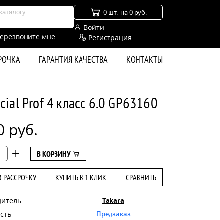
0 шт.
на 0 руб.
Войти
ерезвоните мне
Регистрация
СРОЧКА
ГАРАНТИЯ КАЧЕСТВА
КОНТАКТЫ
ial Prof 4 класс 6.0 GP63160
0 руб.
В КОРЗИНУ
В РАССРОЧКУ
КУПИТЬ В 1 КЛИК
СРАВНИТЬ
дитель
Takara
сть
Предзаказ