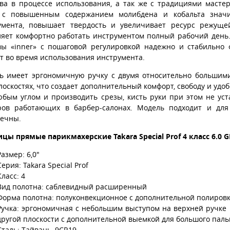
тва в процессе использования, а так же с традициями маст
 с повышенным содержанием молибдена и кобальта значит
умента, повышает твердость и увеличивает ресурс режуще
ляет комфортно работать инструментом полный рабочий день
мы «inner» с пошаговой регулировкой надежно и стабильно
т во время использования инструмента.
ь имеет эргономичную ручку с двумя относительно большим
лоскостях, что создает дополнительный комфорт, свободу и уд
юбым углом и производить срезы, кисть руки при этом не уст
ров работающих в барбер-салонах. Модель подходит и дл
вечны.
цы прямые парикмахерские Takara Special Prof 4 класс 6.0 
Размер: 6,0"
Серия: Takara Special Prof
Класс: 4
Вид полотна: саблевидный расширенный
Форма полотна: полуконвекционное c дополнительной полировк
Ручка: эргономичная с небольшим выступом на верхней ручке 
другой плоскости с дополнительной выемкой для большого паль
Сталь: Тайвань, 9CR19