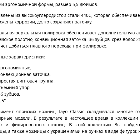
ми эргономичной формы, размер 5,5 дюймов.
влены из высокоуглеродистой стали 440С, которая обеспечива
жены коррозии, долго сохраняют заточку.
альная зеркальная полировка обеспечивает дополнительную ан
йское полотно, конвекционная заточка. 36 зубцов, срез волос 
яет добиться плавного перехода при филировке.
ные характеристики:
эргономичные,
конвекционная заточка,
простая винтовая группа,
съемный упор,
36 зубцов,
5,5"
тимент японских ножниц Tayo Classic складывался многие г
ярные модели. В результате в настоящее время в коллекции 
х и филировочных ножниц. В этой коллекции Вы найдете 
цы, а также ножницы с украшениями на ручках в виде фигурок 