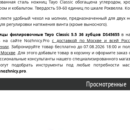
ованная сталь ножниц Tayo Classic обогащена углеродом, хр
ом и кобальтом. Твердость 59-60 единиц по шкале Роквелла. Кон
плекте удобный чехол на молнии, предназначенный для двух но
ля регулировки натяжения винта (кроме выносного).
цы филировочные Tayo Classic 5.5 36 зубцов DS45655
в на
ь на сайте Nozhnicy.Pro
с доставкой по Москве и всей Рос
ении
. Забронируйте товар бесплатно до 07.08.2026 18:00 и по
 Москве
. Для этого добавьте товар в корзину и оформите заказ
ссиональные консультанты нашего специализированного магаз
огут подобрать инструменты под любые потребности ма
nozhnicy.pro
.
Просмотренные