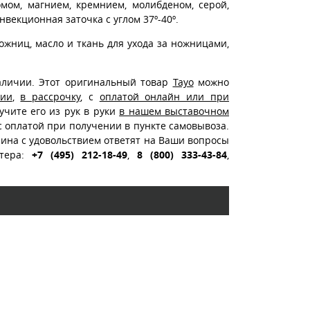
омом, магнием, кремнием, молибденом, серой,
векционная заточка с углом 37º-40º.
жниц, масло и ткань для ухода за ножницами,
личии. Этот оригинальный товар
Tayo
можно
сии
,
в рассрочку
, с
оплатой онлайн или при
лучите его из рук в руки
в нашем выставочном
 с оплатой при получении в пункте самовывоза.
ина с удовольствием ответят на Ваши вопросы
стера:
+7 (495) 212-18-49
,
8 (800) 333-43-84
,