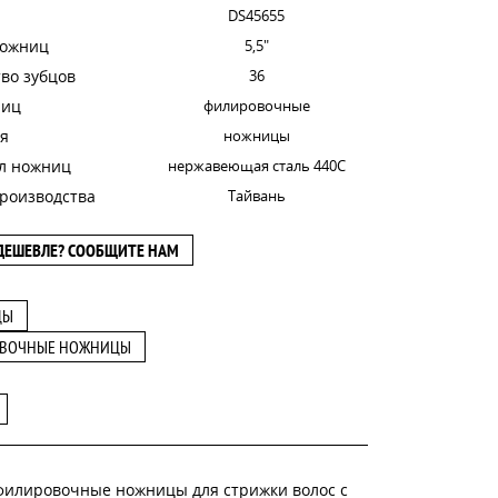
DS45655
ножниц
5,5"
во зубцов
36
ниц
филировочные
я
ножницы
л ножниц
нержавеющая сталь 440C
роизводства
Тайвань
ДЕШЕВЛЕ? СООБЩИТЕ НАМ
ЦЫ
ВОЧНЫЕ НОЖНИЦЫ
филировочные ножницы для стрижки волос с